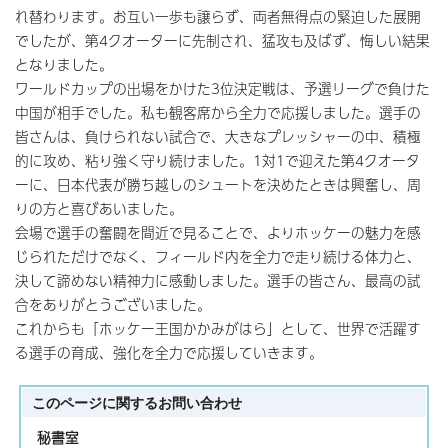
れ替わります。お互い一歩も譲らず、両者無得点の緊迫した展開
でしたが、第4クオーターに先制され、猛攻も及ばず、悔しい結果
となりました。
ワールドカップの出場をかけた3位決定戦は、予選リーグで負けた
中国が相手でした。私も観客席から全力で応援しました。選手の
皆さんは、負けられない試合で、大きなプレッシャーの中、積極
的に攻め、粘り強く守り続けました。1対1で迎えた第4クオータ
ーに、日本代表が勝ち越しのシュートを決めたときは興奮し、周
りの方と喜びあいました。
会場で選手の奮闘を間近で見ることで、よりホッケーの魅力を感
じられただけでなく、フィールド内を全力で走り続ける体力と、
決して諦めない精神力に感動しました。選手の皆さん、最高の試
合をありがとうございました。
これからも「ホッケー王国かかみがはら」として、世界で活躍す
る選手の育成、強化を全力で応援していきます。
このページに関する
お問い合わせ
秘書室