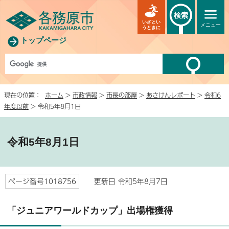
検索
いざとい
メニュー
うときに
トップページ
現在の位置：
ホーム
>
市政情報
>
市長の部屋
>
あさけんレポート
>
令和6
年度以前
> 令和5年8月1日
令和5年8月1日
ページ番号1018756
更新日 令和5年8月7日
「ジュニアワールドカップ」出場権獲得