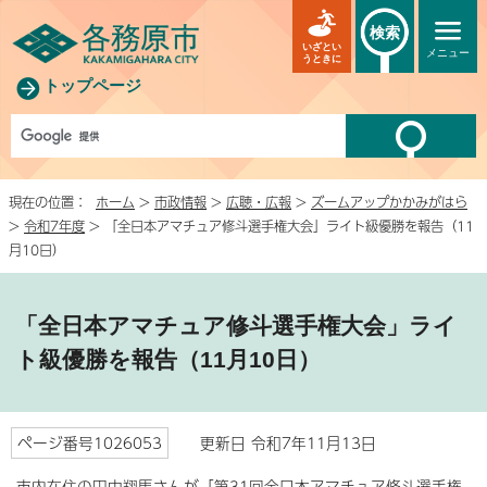
検索
いざとい
メニュー
うときに
トップページ
現在の位置：
ホーム
>
市政情報
>
広聴・広報
>
ズームアップかかみがはら
>
令和7年度
> 「全日本アマチュア修斗選手権大会」ライト級優勝を報告（11
月10日）
「全日本アマチュア修斗選手権大会」ライ
ト級優勝を報告（11月10日）
ページ番号1026053
更新日 令和7年11月13日
市内在住の田中翔馬さんが「第31回全日本アマチュア修斗選手権