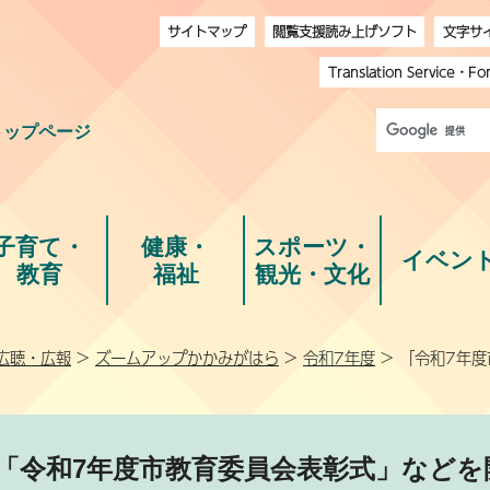
サイトマップ
閲覧支援読み上げソフト
文字サ
Translation Service
・
Fo
トップページ
子育て・
健康・
スポーツ・
イベン
教育
福祉
観光・文化
広聴・広報
>
ズームアップかかみがはら
>
令和7年度
> 「令和7年
「令和7年度市教育委員会表彰式」などを開