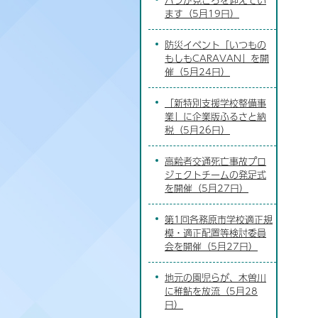
ます（5月19日）
防災イベント「いつもの
もしもCARAVAN」を開
催（5月24日）
「新特別支援学校整備事
業」に企業版ふるさと納
税（5月26日）
高齢者交通死亡事故プロ
ジェクトチームの発足式
を開催（5月27日）
第1回各務原市学校適正規
模・適正配置等検討委員
会を開催（5月27日）
地元の園児らが、木曽川
に稚鮎を放流（5月28
日）