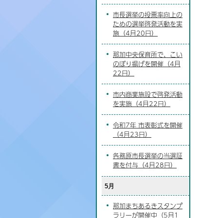
市長選挙の投票率向上の
ための選挙啓発活動を実
施（4月20日）
那加中央保育所で、こい
のぼり揚げを開催（4月
22日）
市内商業施設で啓発活動
を実施（4月22日）
令和7年 市表彰式を開催
（4月23日）
各務原市長選挙の当選証
書を付与（4月28日）
5月
那加まちあるきスタンプ
ラリーが開催中（5月1