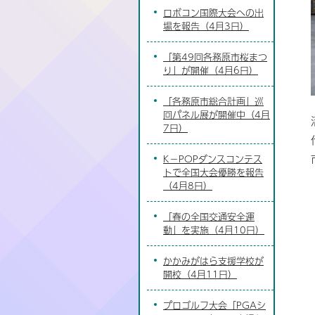
ロボコン国際大会への出
場を報告（4月3日）
「第49回各務原市桜まつ
り」が開催（4月6日）
「各務原市総合計画」巡
回パネル展が開催中（4月
7日）
K－POPダンスコンテス
トで全国大会優勝を報告
（4月8日）
「春の全国交通安全運
動」を実施（4月10日）
かかみがはら支援学校が
開校（4月11日）
プロゴルフ大会「PGAシ