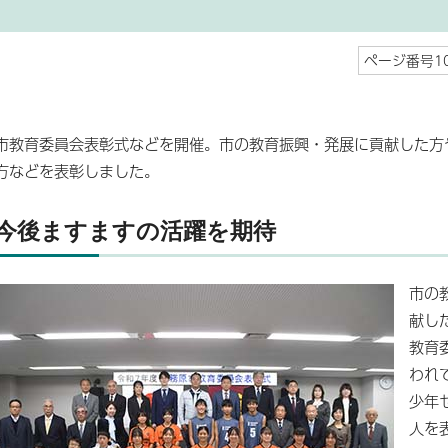
ページ番号10
市教育委員会表彰式などを開催。市の教育振興・発展に貢献した方
方などを表彰しました。
今後ますますの活躍を期待
市の
献し
教育
われ
少年
人を