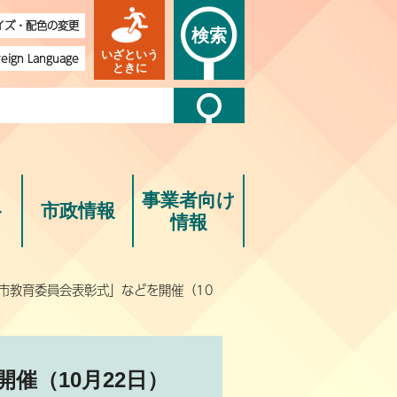
イズ・配色の変更
検索
いざという
reign Language
ときに
事業者向け
ト
市政情報
情報
度市教育委員会表彰式」などを開催（10
催（10月22日）