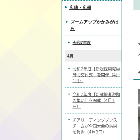
広聴・広報
ズームアップかかみがは
ら
令和7年度
4月
令和7年度「新規採用職員
辞令交付式」を開催（4月
1日）
令和7年度「新就職者激励
の集い」を開催（4月1
日）
チアリーディングダンス
チームが全国大会の結果
を報告（4月3日）