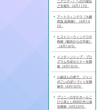
ニアツアー」への出場な
どを報告（4月11日）
アートウィンドウ「大嶋
直哉 絵画展」（4月14
日）
ヒストリーウィンドウ企
画展「戦地からの手紙」
（4月14日）
インターンシップ・プロ
グラム作成セミナーを開
催（4月16日）
川島ほんの家で、ジャン
ボこいのぼりづくりを開
催中（4月16日）
プリニーの文化ホールこ
けら落とし特別記念公演
を開催（4月20日）