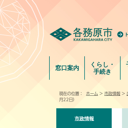
くらし・
窓口案内
手続き
現在の位置：
ホーム
>
市政情報
>
月22日）
市政情報