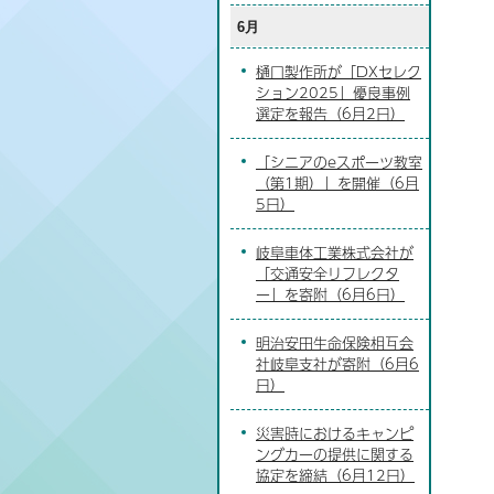
6月
樋口製作所が「DXセレク
ション2025」優良事例
選定を報告（6月2日）
「シニアのeスポーツ教室
（第1期）」を開催（6月
5日）
岐阜車体工業株式会社が
「交通安全リフレクタ
ー」を寄附（6月6日）
明治安田生命保険相互会
社岐阜支社が寄附（6月6
日）
災害時におけるキャンピ
ングカーの提供に関する
協定を締結（6月12日）