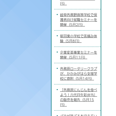
日）
岐阜各務野高等学校で保
護者向け就職セミナーを
開催（5月2日）
稲羽東小学校で茶摘み体
験（5月8日）
企業変革事業セミナーを
開催（5月11日）
各務原ロータリークラブ
が、かかみがはら支援学
校に寄附（5月14日）
「各務原にんじんを食べ
よう！六代目生彩弁当」
の販売を報告（5月15
日）
バラが見ごろを迎えてい