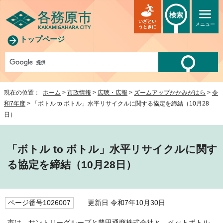
検索
いざとい
メニュー
うときに
トップページ
現在の位置：
ホーム
>
市政情報
>
広聴・広報
>
ズームアップかかみがはら
>
令
和7年度
> 「ボトル to ボトル」水平リサイクルに関する協定を締結（10月28
日）
「ボトル to ボトル」水平リサイクルに関す
る協定を締結（10月28日）
ページ番号1026007
更新日 令和7年10月30日
市は、サントリーグループと豊田通商株式会社と、ペットボトル