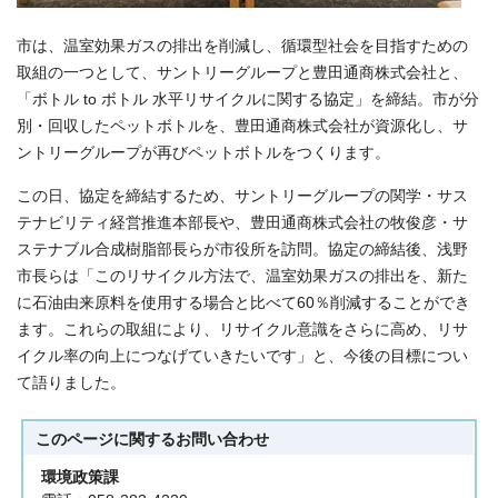
市は、温室効果ガスの排出を削減し、循環型社会を目指すための
取組の一つとして、サントリーグループと豊田通商株式会社と、
「ボトル to ボトル 水平リサイクルに関する協定」を締結。市が分
別・回収したペットボトルを、豊田通商株式会社が資源化し、サ
ントリーグループが再びペットボトルをつくります。
この日、協定を締結するため、サントリーグループの関学・サス
テナビリティ経営推進本部長や、豊田通商株式会社の牧俊彦・サ
ステナブル合成樹脂部長らが市役所を訪問。協定の締結後、浅野
市長らは「このリサイクル方法で、温室効果ガスの排出を、新た
に石油由来原料を使用する場合と比べて60％削減することができ
ます。これらの取組により、リサイクル意識をさらに高め、リサ
イクル率の向上につなげていきたいです」と、今後の目標につい
て語りました。
このページに関する
お問い合わせ
環境政策課