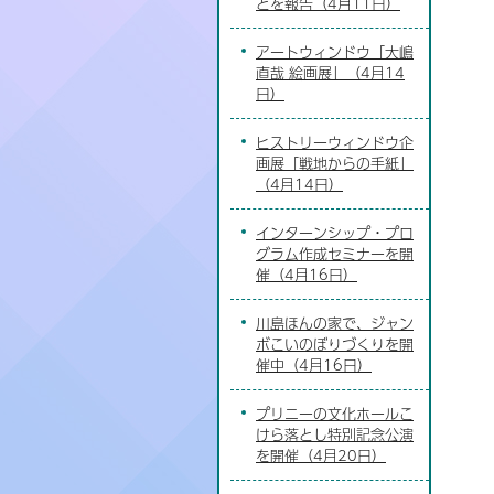
どを報告（4月11日）
アートウィンドウ「大嶋
直哉 絵画展」（4月14
日）
ヒストリーウィンドウ企
画展「戦地からの手紙」
（4月14日）
インターンシップ・プロ
グラム作成セミナーを開
催（4月16日）
川島ほんの家で、ジャン
ボこいのぼりづくりを開
催中（4月16日）
プリニーの文化ホールこ
けら落とし特別記念公演
を開催（4月20日）