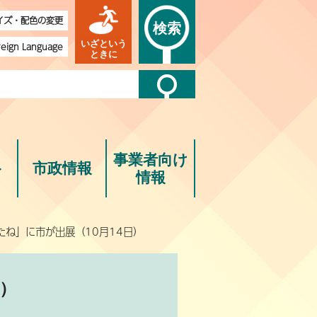
イズ・配色の変更
検索
いざという
reign Language
ときに
事業者向け
ト
市政情報
情報
たね」に市が出展（10月14日）
日）