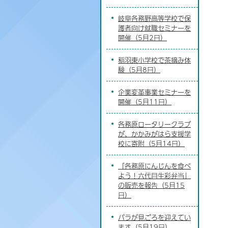
岐阜各務野高等学校で保
護者向け就職セミナーを
開催（5月2日）
稲羽東小学校で茶摘み体
験（5月8日）
企業変革事業セミナーを
開催（5月11日）
各務原ロータリークラブ
が、かかみがはら支援学
校に寄附（5月14日）
「各務原にんじんを食べ
よう！六代目生彩弁当」
の販売を報告（5月15
日）
バラが見ごろを迎えてい
ます（5月19日）