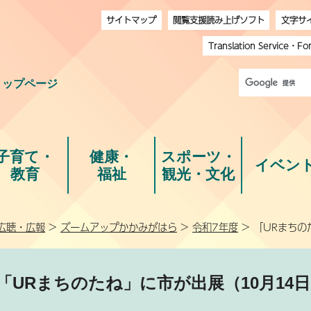
サイトマップ
閲覧支援読み上げソフト
文字サ
Translation Service
・
Fo
トップページ
子育て・
健康・
スポーツ・
イベン
教育
福祉
観光・文化
広聴・広報
>
ズームアップかかみがはら
>
令和7年度
> 「URまちの
「URまちのたね」に市が出展（10月14