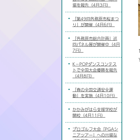
場を報告（4月3日）
「第49回各務原市桜まつ
り」が開催（4月6日）
「各務原市総合計画」巡
回パネル展が開催中（4月
7日）
K－POPダンスコンテス
トで全国大会優勝を報告
（4月8日）
「春の全国交通安全運
動」を実施（4月10日）
かかみがはら支援学校が
開校（4月11日）
プロゴルフ大会「PGAシ
ニアツアー」への出場な