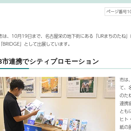
ページ番号10
市は、10月19日まで、名古屋栄の地下街にある「URまちのたね
「BRIDGE」として出展しています。
3市連携でシティプロモーション
市は
て、
のた
連携
とも
ヒト
紙の