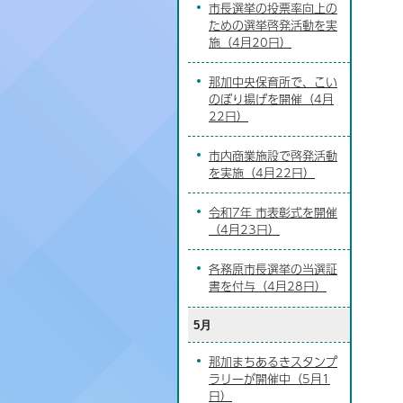
市長選挙の投票率向上の
ための選挙啓発活動を実
施（4月20日）
那加中央保育所で、こい
のぼり揚げを開催（4月
22日）
市内商業施設で啓発活動
を実施（4月22日）
令和7年 市表彰式を開催
（4月23日）
各務原市長選挙の当選証
書を付与（4月28日）
5月
那加まちあるきスタンプ
ラリーが開催中（5月1
日）