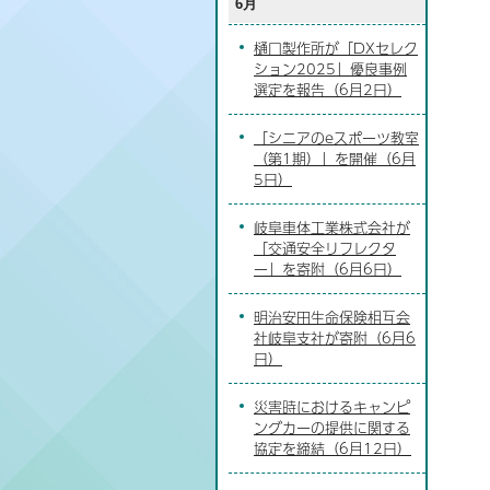
6月
樋口製作所が「DXセレク
ション2025」優良事例
選定を報告（6月2日）
「シニアのeスポーツ教室
（第1期）」を開催（6月
5日）
岐阜車体工業株式会社が
「交通安全リフレクタ
ー」を寄附（6月6日）
明治安田生命保険相互会
社岐阜支社が寄附（6月6
日）
災害時におけるキャンピ
ングカーの提供に関する
協定を締結（6月12日）