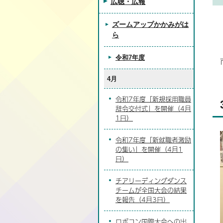
広聴・広報
ズームアップかかみがは
ら
令和7年度
4月
令和7年度「新規採用職員
辞令交付式」を開催（4月
1日）
令和7年度「新就職者激励
の集い」を開催（4月1
日）
チアリーディングダンス
チームが全国大会の結果
を報告（4月3日）
ロボコン国際大会への出