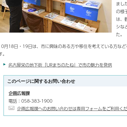
まし
の様
は、
シな
た。
10月18日・19日は、市に興味のある方や移住を考えている方な
す。
名古屋栄の地下街「URまちのたね」で市の魅力を発信
このページに関する
お問い合わせ
企画広報課
電話：058-383-1900
企画広報課へのお問い合わせは専用フォームをご利用く