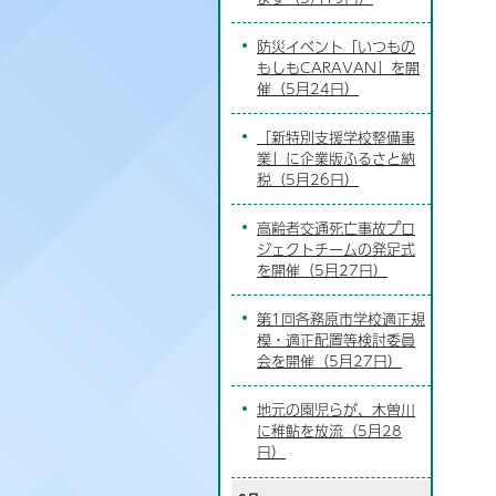
防災イベント「いつもの
もしもCARAVAN」を開
催（5月24日）
「新特別支援学校整備事
業」に企業版ふるさと納
税（5月26日）
高齢者交通死亡事故プロ
ジェクトチームの発足式
を開催（5月27日）
第1回各務原市学校適正規
模・適正配置等検討委員
会を開催（5月27日）
地元の園児らが、木曽川
に稚鮎を放流（5月28
日）