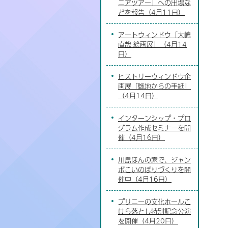
ニアツアー」への出場な
どを報告（4月11日）
アートウィンドウ「大嶋
直哉 絵画展」（4月14
日）
ヒストリーウィンドウ企
画展「戦地からの手紙」
（4月14日）
インターンシップ・プロ
グラム作成セミナーを開
催（4月16日）
川島ほんの家で、ジャン
ボこいのぼりづくりを開
催中（4月16日）
プリニーの文化ホールこ
けら落とし特別記念公演
を開催（4月20日）