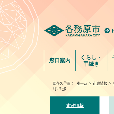
くらし・
窓口案内
手続き
現在の位置：
ホーム
>
市政情報
>
月23日）
市政情報