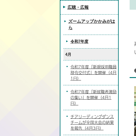
広聴・広報
ズームアップかかみがは
ら
令和7年度
4月
令和7年度「新規採用職員
辞令交付式」を開催（4月
1日）
令和7年度「新就職者激励
の集い」を開催（4月1
日）
チアリーディングダンス
チームが全国大会の結果
を報告（4月3日）