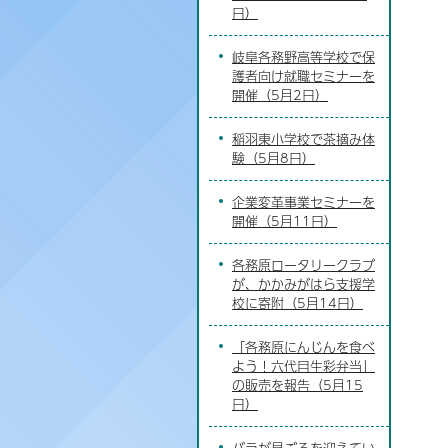
日）
岐阜各務野高等学校で保
護者向け就職セミナーを
開催（5月2日）
稲羽東小学校で茶摘み体
験（5月8日）
企業変革事業セミナーを
開催（5月11日）
各務原ロータリークラブ
が、かかみがはら支援学
校に寄附（5月14日）
「各務原にんじんを食べ
よう！六代目生彩弁当」
の販売を報告（5月15
日）
バラが見ごろを迎えてい