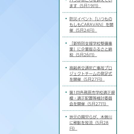
ます（5月19日）
防災イベント「いつもの
もしもCARAVAN」を開
催（5月24日）
「新特別支援学校整備事
業」に企業版ふるさと納
税（5月26日）
高齢者交通死亡事故プロ
ジェクトチームの発足式
を開催（5月27日）
第1回各務原市学校適正規
模・適正配置等検討委員
会を開催（5月27日）
地元の園児らが、木曽川
に稚鮎を放流（5月28
日）