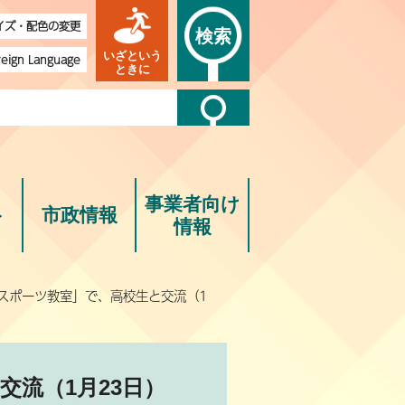
イズ・配色の変更
検索
いざという
reign Language
ときに
事業者向け
ト
市政情報
情報
eスポーツ教室」で、高校生と交流（1
交流（1月23日）