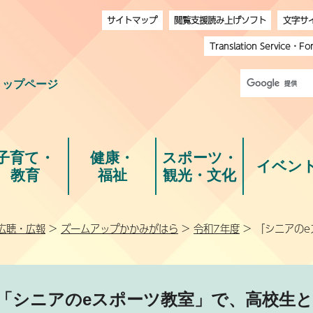
サイトマップ
閲覧支援読み上げソフト
文字サ
Translation Service
・
Fo
トップページ
子育て・
健康・
スポーツ・
イベン
教育
福祉
観光・文化
広聴・広報
>
ズームアップかかみがはら
>
令和7年度
> 「シニアの
「シニアのeスポーツ教室」で、高校生と