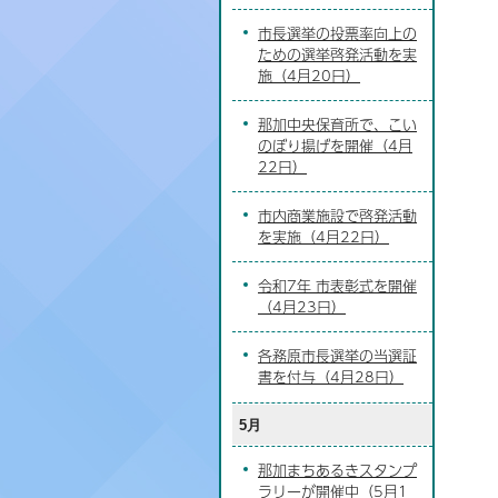
市長選挙の投票率向上の
ための選挙啓発活動を実
施（4月20日）
那加中央保育所で、こい
のぼり揚げを開催（4月
22日）
市内商業施設で啓発活動
を実施（4月22日）
令和7年 市表彰式を開催
（4月23日）
各務原市長選挙の当選証
書を付与（4月28日）
5月
那加まちあるきスタンプ
ラリーが開催中（5月1