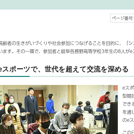
ページ番号1
高齢者の生きがいづくりや社会参加につなげることを目的に、「シ
います。その一環で、参加者と岐阜各務野高等学校3年生の8人が
eスポーツで、世代を超えて交流を深める
eス
型競
でき
を通
のe
この