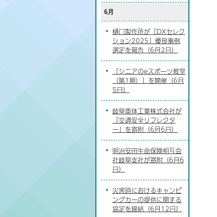
6月
樋口製作所が「DXセレク
ション2025」優良事例
選定を報告（6月2日）
「シニアのeスポーツ教室
（第1期）」を開催（6月
5日）
岐阜車体工業株式会社が
「交通安全リフレクタ
ー」を寄附（6月6日）
明治安田生命保険相互会
社岐阜支社が寄附（6月6
日）
災害時におけるキャンピ
ングカーの提供に関する
協定を締結（6月12日）