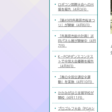
ロボコン国際大会への出
場を報告（4月3日）
「第49回各務原市桜まつ
り」が開催（4月6日）
「各務原市総合計画」巡
回パネル展が開催中（4月
7日）
K－POPダンスコンテス
トで全国大会優勝を報告
（4月8日）
「春の全国交通安全運
動」を実施（4月10日）
かかみがはら支援学校が
開校（4月11日）
プロゴルフ大会「PGAシ