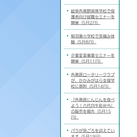
岐阜各務野高等学校で保
護者向け就職セミナーを
開催（5月2日）
稲羽東小学校で茶摘み体
験（5月8日）
企業変革事業セミナーを
開催（5月11日）
各務原ロータリークラブ
が、かかみがはら支援学
校に寄附（5月14日）
「各務原にんじんを食べ
よう！六代目生彩弁当」
の販売を報告（5月15
日）
バラが見ごろを迎えてい
ます（5月19日）