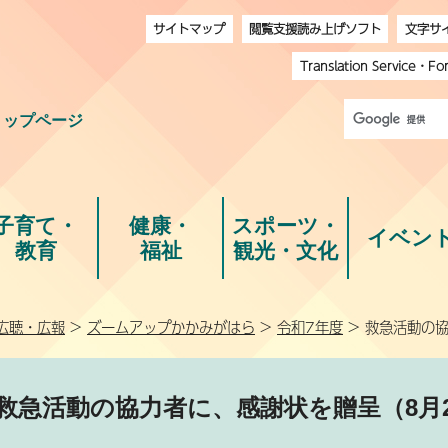
サイトマップ
閲覧支援読み上げソフト
文字サ
Translation Service
・
Fo
トップページ
子育て・
健康・
スポーツ・
イベン
教育
福祉
観光・文化
広聴・広報
>
ズームアップかかみがはら
>
令和7年度
> 救急活動の
救急活動の協力者に、感謝状を贈呈（8月2