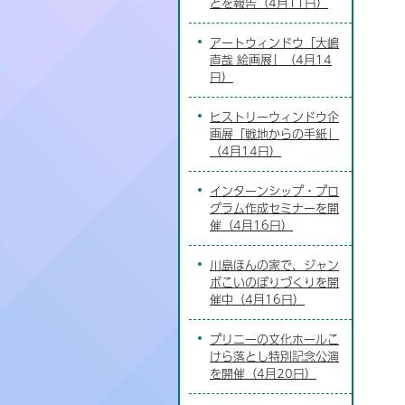
どを報告（4月11日）
アートウィンドウ「大嶋
直哉 絵画展」（4月14
日）
ヒストリーウィンドウ企
画展「戦地からの手紙」
（4月14日）
インターンシップ・プロ
グラム作成セミナーを開
催（4月16日）
川島ほんの家で、ジャン
ボこいのぼりづくりを開
催中（4月16日）
プリニーの文化ホールこ
けら落とし特別記念公演
を開催（4月20日）