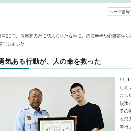
ページ番号1
8月25日、食事をのどに詰まらせた女性に、応急手当や心肺蘇生
贈呈しました。
勇気ある行動が、人の命を救った
6月
して
まし
峻汰
その
本部
を行