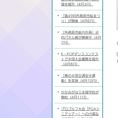
場を報告（4月3日）
「第49回各務原市桜まつ
り」が開催（4月6日）
「各務原市総合計画」巡
回パネル展が開催中（4月
7日）
K－POPダンスコンテス
トで全国大会優勝を報告
（4月8日）
「春の全国交通安全運
動」を実施（4月10日）
かかみがはら支援学校が
開校（4月11日）
プロゴルフ大会「PGAシ
ニアツアー」への出場な