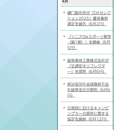
6月
樋口製作所が「DXセレク
ション2025」優良事例
選定を報告（6月2日）
「シニアのeスポーツ教室
（第1期）」を開催（6月
5日）
岐阜車体工業株式会社が
「交通安全リフレクタ
ー」を寄附（6月6日）
明治安田生命保険相互会
社岐阜支社が寄附（6月6
日）
災害時におけるキャンピ
ングカーの提供に関する
協定を締結（6月12日）