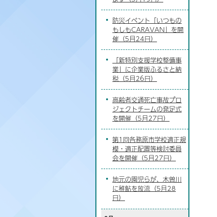
防災イベント「いつもの
もしもCARAVAN」を開
催（5月24日）
「新特別支援学校整備事
業」に企業版ふるさと納
税（5月26日）
高齢者交通死亡事故プロ
ジェクトチームの発足式
を開催（5月27日）
第1回各務原市学校適正規
模・適正配置等検討委員
会を開催（5月27日）
地元の園児らが、木曽川
に稚鮎を放流（5月28
日）