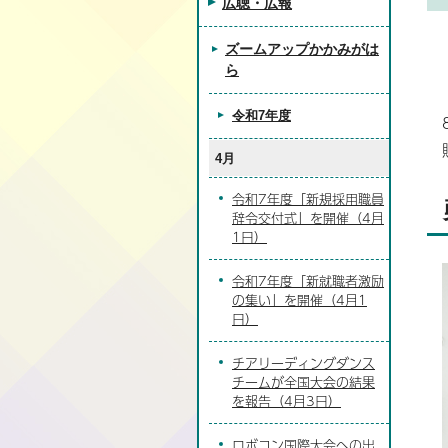
広聴・広報
ズームアップかかみがは
ら
令和7年度
4月
令和7年度「新規採用職員
辞令交付式」を開催（4月
1日）
令和7年度「新就職者激励
の集い」を開催（4月1
日）
チアリーディングダンス
チームが全国大会の結果
を報告（4月3日）
ロボコン国際大会への出