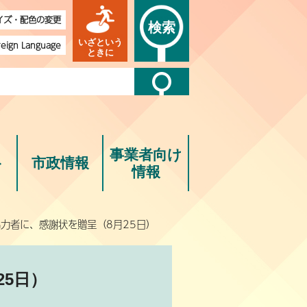
イズ・配色の変更
検索
いざという
reign Language
ときに
事業者向け
ト
市政情報
情報
協力者に、感謝状を贈呈（8月25日）
5日）