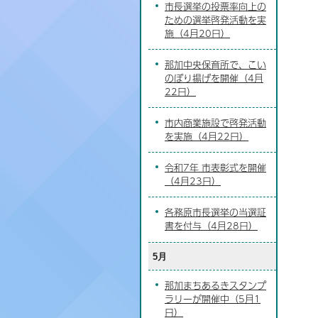
市長選挙の投票率向上の
ための選挙啓発活動を実
施（4月20日）
那加中央保育所で、こい
のぼり揚げを開催（4月
22日）
市内商業施設で啓発活動
を実施（4月22日）
令和7年 市表彰式を開催
（4月23日）
各務原市長選挙の当選証
書を付与（4月28日）
5月
那加まちあるきスタンプ
ラリーが開催中（5月1
日）