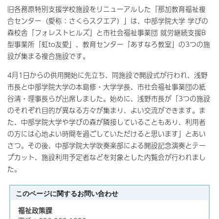
旧各務原特別支援学校施設をリニューアルした「那加教育福祉複
合センター（愛称：さくらスクエア）」は、中部学院大学 学びの
森校舎「フォレストヒルズ」と市社会福祉事業団 就労継続支援B
型事業所「虹to友愛」、教育センター「あすなろ教室」の3つの施
設が集まる複合施設です。
4月1日からの供用開始に先立ち、同施設で開設式が行われ、浅野
市長と中部学院大学の本島修・大学学長、市社会福祉事業団の紙
谷清・理事長らが出席しました。始めに、浅野市長が「3つの施設
のそれぞれ目的が異なる方々が集まり、よい交流ができます。ま
た、中部学院大学や学びの森が隣接していることもあり、利用者
の方には心地よい時間を過ごしていただけると思います」とあい
さつ。その後、中部学院大学吹奏楽部による開設記念演奏とテー
プカット、施設利用予定者などを対象とした内覧会が行われまし
た。
このページに関する
お問い合わせ
福祉政策課