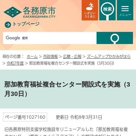
検索
いざとい
メニュー
うときに
トップページ
現在の位置：
ホーム
>
市政情報
>
広聴・広報
>
ズームアップかかみがはら
>
令和7年度
> 那加教育福祉複合センター開設式を実施（3月30日）
那加教育福祉複合センター開設式を実施（3
月30日）
ページ番号1027160
更新日 令和8年3月31日
旧各務原特別支援学校施設をリニューアルした「那加教育福祉複