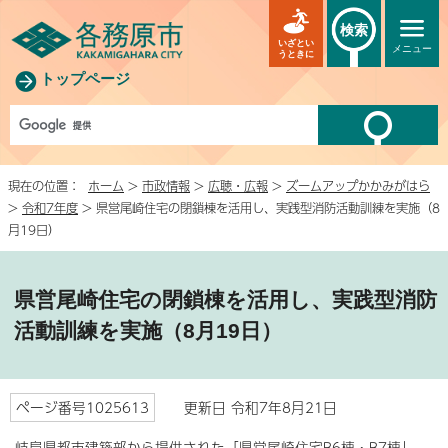
検索
いざとい
メニュー
うときに
トップページ
現在の位置：
ホーム
>
市政情報
>
広聴・広報
>
ズームアップかかみがはら
>
令和7年度
> 県営尾崎住宅の閉鎖棟を活用し、実践型消防活動訓練を実施（8
月19日）
県営尾崎住宅の閉鎖棟を活用し、実践型消防
活動訓練を実施（8月19日）
ページ番号1025613
更新日 令和7年8月21日
岐阜県都市建築部から提供された「県営尾崎住宅B6棟・B7棟」