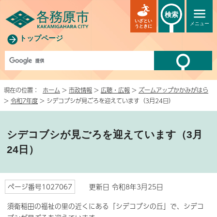
検索
いざとい
メニュー
うときに
トップページ
現在の位置：
ホーム
>
市政情報
>
広聴・広報
>
ズームアップかかみがはら
>
令和7年度
> シデコブシが見ごろを迎えています（3月24日）
シデコブシが見ごろを迎えています（3月
24日）
ページ番号1027067
更新日 令和8年3月25日
須衛稲田の福祉の里の近くにある「シデコブシの丘」で、シデコ