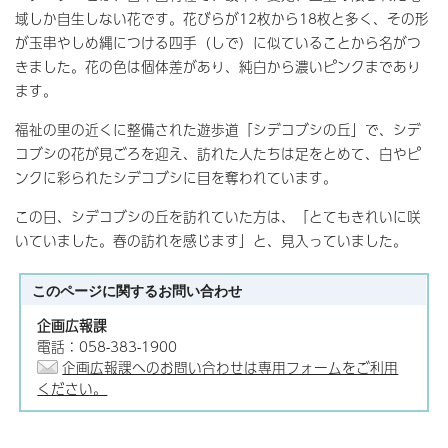
域しか自生しない花です。花びらが12枚から18枚と多く、その形
が玉串やしめ縄につける四手（しで）に似ていることから名がつ
きました。花の色は個体差があり、純白から濃いピンクまであり
ます。
福祉の里の近くに整備された遊歩道「シデコブシの丘」で、シデ
コブシの花が見ごろを迎え、訪れた人たちは足をとめて、白やピ
ンクに彩られたシデコブシに目を奪われています。
この日、シデコブシの丘を訪れていた方は、「とてもきれいに咲
いていました。春の訪れを感じます」と、見入っていました。
このページに関する
お問い合わせ
企画広報課
電話：058-383-1900
企画広報課へのお問い合わせは専用フォームをご利用
ください。