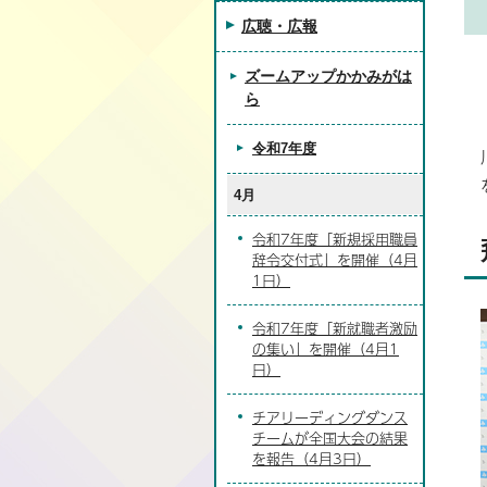
広聴・広報
ズームアップかかみがは
ら
令和7年度
4月
令和7年度「新規採用職員
辞令交付式」を開催（4月
1日）
令和7年度「新就職者激励
の集い」を開催（4月1
日）
チアリーディングダンス
チームが全国大会の結果
を報告（4月3日）