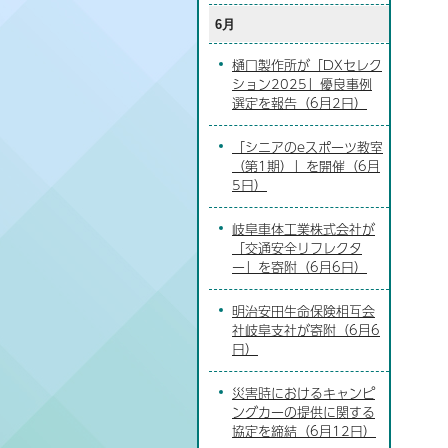
6月
樋口製作所が「DXセレク
ション2025」優良事例
選定を報告（6月2日）
「シニアのeスポーツ教室
（第1期）」を開催（6月
5日）
岐阜車体工業株式会社が
「交通安全リフレクタ
ー」を寄附（6月6日）
明治安田生命保険相互会
社岐阜支社が寄附（6月6
日）
災害時におけるキャンピ
ングカーの提供に関する
協定を締結（6月12日）