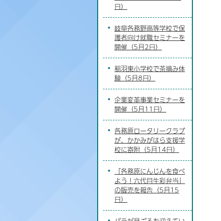
日）
岐阜各務野高等学校で保
護者向け就職セミナーを
開催（5月2日）
稲羽東小学校で茶摘み体
験（5月8日）
企業変革事業セミナーを
開催（5月11日）
各務原ロータリークラブ
が、かかみがはら支援学
校に寄附（5月14日）
「各務原にんじんを食べ
よう！六代目生彩弁当」
の販売を報告（5月15
日）
バラが見ごろを迎えてい