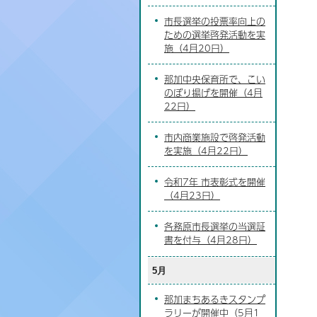
市長選挙の投票率向上の
ための選挙啓発活動を実
施（4月20日）
那加中央保育所で、こい
のぼり揚げを開催（4月
22日）
市内商業施設で啓発活動
を実施（4月22日）
令和7年 市表彰式を開催
（4月23日）
各務原市長選挙の当選証
書を付与（4月28日）
5月
那加まちあるきスタンプ
ラリーが開催中（5月1