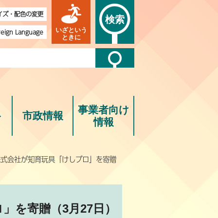
イズ・配色の変更
検索
いざという
reign Language
ときに
事業者向け
ト
市政情報
情報
株式会社が知育玩具「けしブロ」を寄贈
」を寄贈（3月27日）