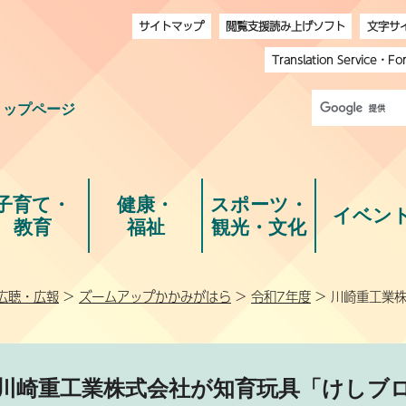
サイトマップ
閲覧支援読み上げソフト
文字サ
Translation Service
・
Fo
トップページ
子育て・
健康・
スポーツ・
イベン
教育
福祉
観光・文化
広聴・広報
>
ズームアップかかみがはら
>
令和7年度
> 川崎重工業
川崎重工業株式会社が知育玩具「けしブロ