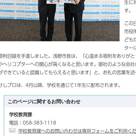
生に
す。
この
市役
ども
ター
寄附目録を手渡しました。浅野市長は、「心温まる寄附をありがと
やヘリコプターへの関心が高くなると思います。御社のような会社
ができていると認識してもらえると思います」と、お礼の言葉を述
けしブロは、4月以降、学校を通じて1年生に配布されます。
このページに関する
お問い合わせ
学校教育課
電話：058-383-1118
学校教育課へのお問い合わせは専用フォームをご利用く