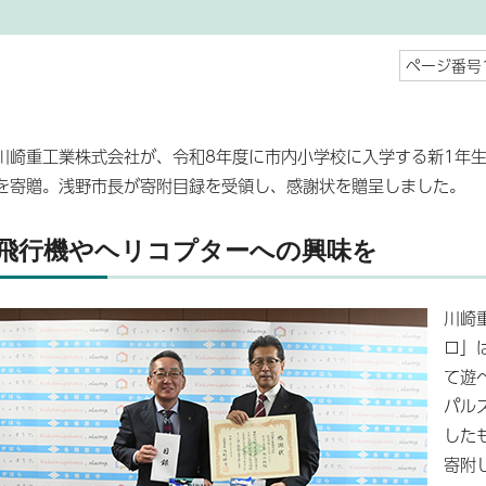
ページ番号1
川崎重工業株式会社が、令和8年度に市内小学校に入学する新1年
を寄贈。浅野市長が寄附目録を受領し、感謝状を贈呈しました。
飛行機やヘリコプターへの興味を
川崎
ロ」
て遊
パルス
した
寄附