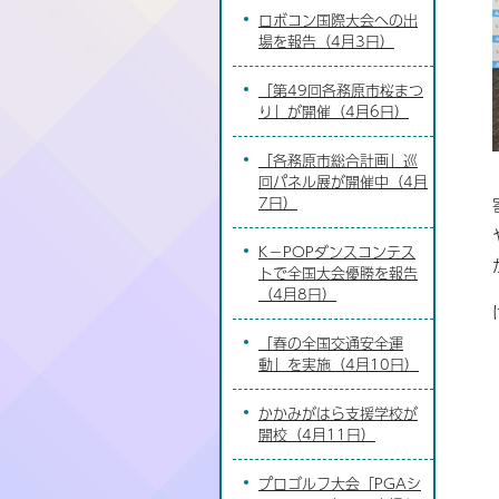
ロボコン国際大会への出
場を報告（4月3日）
「第49回各務原市桜まつ
り」が開催（4月6日）
「各務原市総合計画」巡
回パネル展が開催中（4月
7日）
K－POPダンスコンテス
トで全国大会優勝を報告
（4月8日）
「春の全国交通安全運
動」を実施（4月10日）
かかみがはら支援学校が
開校（4月11日）
プロゴルフ大会「PGAシ