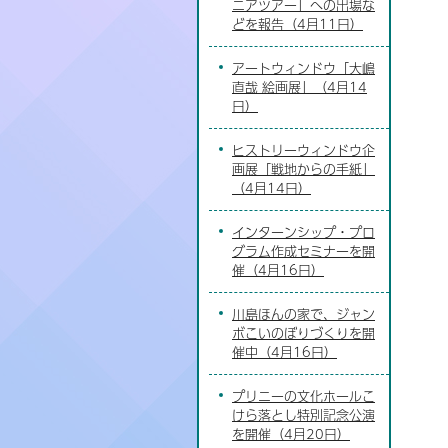
ニアツアー」への出場な
どを報告（4月11日）
アートウィンドウ「大嶋
直哉 絵画展」（4月14
日）
ヒストリーウィンドウ企
画展「戦地からの手紙」
（4月14日）
インターンシップ・プロ
グラム作成セミナーを開
催（4月16日）
川島ほんの家で、ジャン
ボこいのぼりづくりを開
催中（4月16日）
プリニーの文化ホールこ
けら落とし特別記念公演
を開催（4月20日）