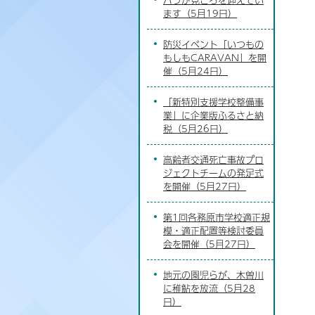
ます（5月19日）
防災イベント「いつもの
もしもCARAVAN」を開
催（5月24日）
「新特別支援学校整備事
業」に企業版ふるさと納
税（5月26日）
高齢者交通死亡事故プロ
ジェクトチームの発足式
を開催（5月27日）
第1回各務原市学校適正規
模・適正配置等検討委員
会を開催（5月27日）
地元の園児らが、木曽川
に稚鮎を放流（5月28
日）