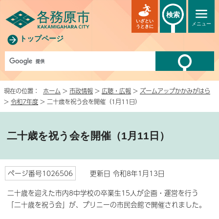
検索
いざとい
メニュー
うときに
トップページ
現在の位置：
ホーム
>
市政情報
>
広聴・広報
>
ズームアップかかみがはら
>
令和7年度
> 二十歳を祝う会を開催（1月11日）
二十歳を祝う会を開催（1月11日）
ページ番号1026506
更新日 令和8年1月13日
二十歳を迎えた市内8中学校の卒業生15人が企画・運営を行う
「二十歳を祝う会」が、プリニーの市民会館で開催されました。