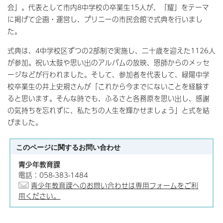
会」。代表として市内8中学校の卒業生15人が、「耀」をテーマ
に掲げて企画・運営し、プリニーの市民会館で式典を行いまし
た。
式典は、4中学校区ずつの2部制で実施し、二十歳を迎えた1126人
が参加。祝い太鼓や思い出のアルバムの放映、恩師からのメッセ
ージなどが行われました。そして、参加者を代表して、緑陽中学
校卒業生の井上史規さんが「これから今までにないことを経験す
ると思います。そんな時でも、ふるさと各務原を思い出し、感謝
の気持ちを忘れずに、私たちの人生を輝かせましょう」と式を結
びました。
このページに関する
お問い合わせ
青少年教育課
電話：058-383-1484
青少年教育課へのお問い合わせは専用フォームをご利
用ください。