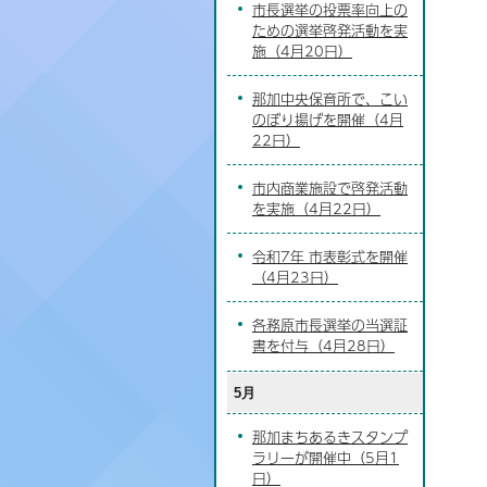
市長選挙の投票率向上の
ための選挙啓発活動を実
施（4月20日）
那加中央保育所で、こい
のぼり揚げを開催（4月
22日）
市内商業施設で啓発活動
を実施（4月22日）
令和7年 市表彰式を開催
（4月23日）
各務原市長選挙の当選証
書を付与（4月28日）
5月
那加まちあるきスタンプ
ラリーが開催中（5月1
日）