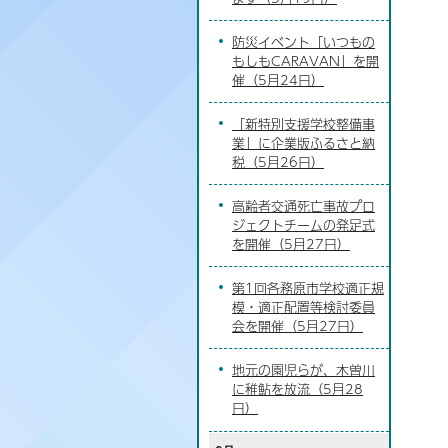
防災イベント「いつもの
もしもCARAVAN」を開
催（5月24日）
「新特別支援学校整備事
業」に企業版ふるさと納
税（5月26日）
高齢者交通死亡事故プロ
ジェクトチームの発足式
を開催（5月27日）
第1回各務原市学校適正規
模・適正配置等検討委員
会を開催（5月27日）
地元の園児らが、木曽川
に稚鮎を放流（5月28
日）