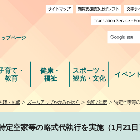
サイトマップ
閲覧支援読み上げソフト
文字サ
Translation Service
・
Fo
トップページ
子育て・
健康・
スポーツ・
イベン
教育
福祉
観光・文化
広聴・広報
>
ズームアップかかみがはら
>
令和7年度
> 特定空家等
特定空家等の略式代執行を実施（1月21日