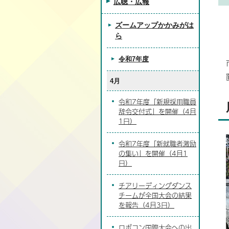
広聴・広報
ズームアップかかみがは
ら
令和7年度
4月
令和7年度「新規採用職員
辞令交付式」を開催（4月
1日）
令和7年度「新就職者激励
の集い」を開催（4月1
日）
チアリーディングダンス
チームが全国大会の結果
を報告（4月3日）
ロボコン国際大会への出