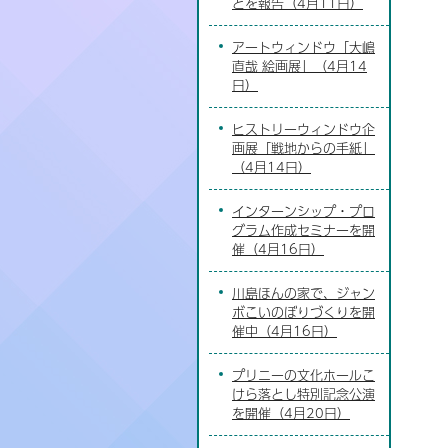
どを報告（4月11日）
アートウィンドウ「大嶋
直哉 絵画展」（4月14
日）
ヒストリーウィンドウ企
画展「戦地からの手紙」
（4月14日）
インターンシップ・プロ
グラム作成セミナーを開
催（4月16日）
川島ほんの家で、ジャン
ボこいのぼりづくりを開
催中（4月16日）
プリニーの文化ホールこ
けら落とし特別記念公演
を開催（4月20日）