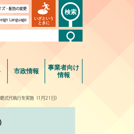
イズ・配色の変更
検索
いざという
reign Language
ときに
事業者向け
ト
市政情報
情報
の略式代執行を実施（1月21日）
）