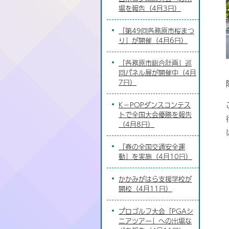
場を報告（4月3日）
「第49回各務原市桜まつ
り」が開催（4月6日）
「各務原市総合計画」巡
回パネル展が開催中（4月
7日）
K－POPダンスコンテス
トで全国大会優勝を報告
（4月8日）
「春の全国交通安全運
動」を実施（4月10日）
かかみがはら支援学校が
開校（4月11日）
プロゴルフ大会「PGAシ
ニアツアー」への出場な