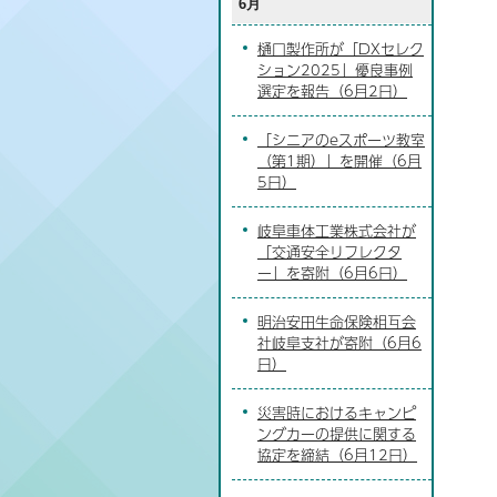
6月
樋口製作所が「DXセレク
ション2025」優良事例
選定を報告（6月2日）
「シニアのeスポーツ教室
（第1期）」を開催（6月
5日）
岐阜車体工業株式会社が
「交通安全リフレクタ
ー」を寄附（6月6日）
明治安田生命保険相互会
社岐阜支社が寄附（6月6
日）
災害時におけるキャンピ
ングカーの提供に関する
協定を締結（6月12日）