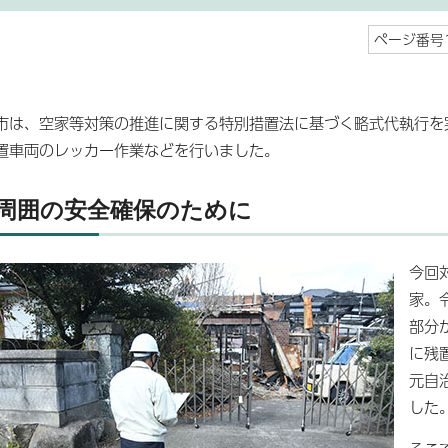
ページ番号1
市は、空家等対策の推進に関する特別措置法に基づく略式代執行を
置車両のレッカー作業などを行いました。
周囲の安全確保のために
今回
家。
部分
に残
元自
した