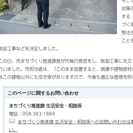
そこ
対策
する
づく
態は
こと
除却工事などを決定しました。
この日、市まちづくり推進課長が代執行宣言をし、除却工事に先立
行いました。市担当者は、「このまま放置すると、倒壊や建物部材
はこの建物以外にも空き家がありますので、今後も適正な管理を呼
このページに関する
お問い合わせ
まちづくり推進課 生活安全・相談係
電話：058-383-1884
まちづくり推進課 生活安全・相談係へのお問い合わせは
い。