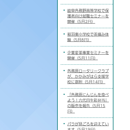
岐阜各務野高等学校で保
護者向け就職セミナーを
開催（5月2日）
稲羽東小学校で茶摘み体
験（5月8日）
企業変革事業セミナーを
開催（5月11日）
各務原ロータリークラブ
が、かかみがはら支援学
校に寄附（5月14日）
「各務原にんじんを食べ
よう！六代目生彩弁当」
の販売を報告（5月15
日）
バラが見ごろを迎えてい
ます（5月19日）