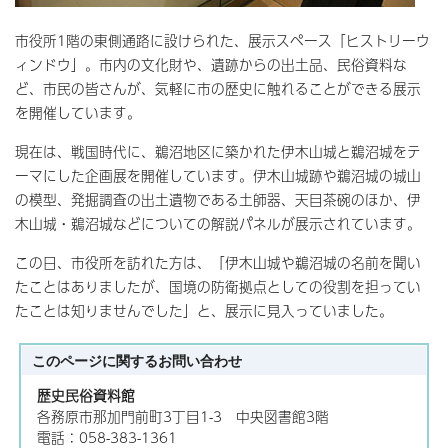
市役所1階の東側通路に設けられた、展示スペース「ヒストリーウ
ィンドウ」。市内の文化財や、遺跡からの出土品、民俗資料な
ど、市民の皆さんが、気軽に市の歴史に触れることができる展示
を開催しています。
現在は、戦国時代に、鵜沼地区に築かれた伊木山城と鵜沼城をテ
ーマにした企画展を開催しています。伊木山城跡や鵜沼城の城山
の模型、発掘調査の出土遺物である土師器、天目茶碗のほか、伊
木山城・鵜沼城などについての解説パネルが展示されています。
この日、市役所を訪れた方は、「伊木山城や鵜沼城の名前を聞い
たことはありましたが、国境の防衛拠点としての役割を担ってい
たことは知りませんでした」と、展示に見入っていました。
このページに関する
お問い合わせ
歴史民俗資料館
各務原市那加門前町3丁目1-3 中央図書館3階
電話：058-383-1361