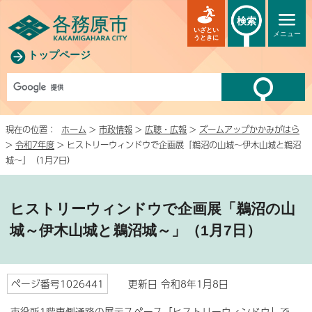
検索
いざとい
メニュー
うときに
トップページ
現在の位置：
ホーム
>
市政情報
>
広聴・広報
>
ズームアップかかみがはら
>
令和7年度
> ヒストリーウィンドウで企画展「鵜沼の山城～伊木山城と鵜沼
城～」（1月7日）
ヒストリーウィンドウで企画展「鵜沼の山
城～伊木山城と鵜沼城～」（1月7日）
ページ番号1026441
更新日 令和8年1月8日
市役所1階東側通路の展示スペース「ヒストリーウィンドウ」で、