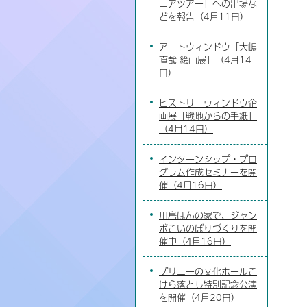
ニアツアー」への出場な
どを報告（4月11日）
アートウィンドウ「大嶋
直哉 絵画展」（4月14
日）
ヒストリーウィンドウ企
画展「戦地からの手紙」
（4月14日）
インターンシップ・プロ
グラム作成セミナーを開
催（4月16日）
川島ほんの家で、ジャン
ボこいのぼりづくりを開
催中（4月16日）
プリニーの文化ホールこ
けら落とし特別記念公演
を開催（4月20日）