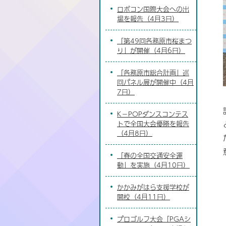
ロボコン国際大会への出
場を報告（4月3日）
「第49回各務原市桜まつ
り」が開催（4月6日）
「各務原市総合計画」巡
回パネル展が開催中（4月
7日）
K－POPダンスコンテス
トで全国大会優勝を報告
（4月8日）
「春の全国交通安全運
動」を実施（4月10日）
かかみがはら支援学校が
開校（4月11日）
プロゴルフ大会「PGAシ