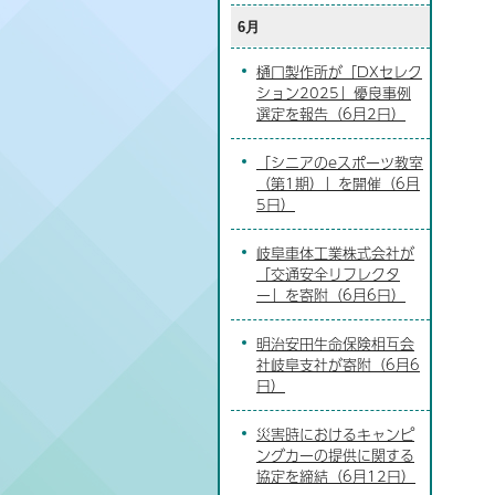
6月
樋口製作所が「DXセレク
ション2025」優良事例
選定を報告（6月2日）
「シニアのeスポーツ教室
（第1期）」を開催（6月
5日）
岐阜車体工業株式会社が
「交通安全リフレクタ
ー」を寄附（6月6日）
明治安田生命保険相互会
社岐阜支社が寄附（6月6
日）
災害時におけるキャンピ
ングカーの提供に関する
協定を締結（6月12日）