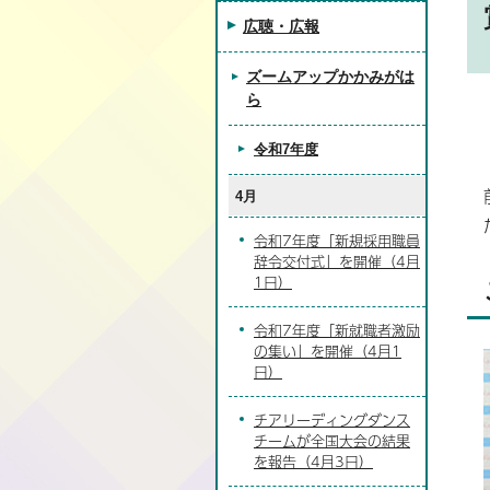
広聴・広報
ズームアップかかみがは
ら
令和7年度
4月
令和7年度「新規採用職員
辞令交付式」を開催（4月
1日）
令和7年度「新就職者激励
の集い」を開催（4月1
日）
チアリーディングダンス
チームが全国大会の結果
を報告（4月3日）