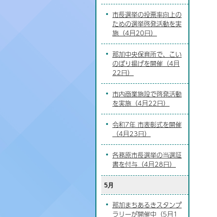
市長選挙の投票率向上の
ための選挙啓発活動を実
施（4月20日）
那加中央保育所で、こい
のぼり揚げを開催（4月
22日）
市内商業施設で啓発活動
を実施（4月22日）
令和7年 市表彰式を開催
（4月23日）
各務原市長選挙の当選証
書を付与（4月28日）
5月
那加まちあるきスタンプ
ラリーが開催中（5月1