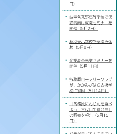
日）
岐阜各務野高等学校で保
護者向け就職セミナーを
開催（5月2日）
稲羽東小学校で茶摘み体
験（5月8日）
企業変革事業セミナーを
開催（5月11日）
各務原ロータリークラブ
が、かかみがはら支援学
校に寄附（5月14日）
「各務原にんじんを食べ
よう！六代目生彩弁当」
の販売を報告（5月15
日）
バラが見ごろを迎えてい