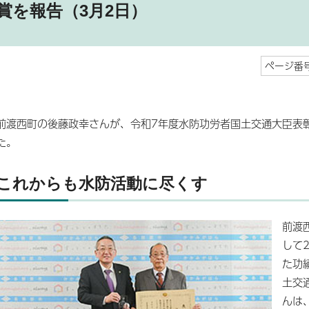
賞を報告（3月2日）
ページ番号
前渡西町の後藤政幸さんが、令和7年度水防功労者国土交通大臣表
た。
これからも水防活動に尽くす
前渡
して
た功
土交
んは