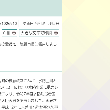
更新日 令和8年3月3日
1026910
大きな文字で印刷
印刷
彰の受賞を、浅野市長に報告しまし
西町の後藤政幸さんが、水防団員と
25年以上にわたり水防事業に尽力し
績により、令和7年度水防功労者国
通大臣表彰を受賞しました。後藤さ
、平成12年に木曽川右岸地帯水防事