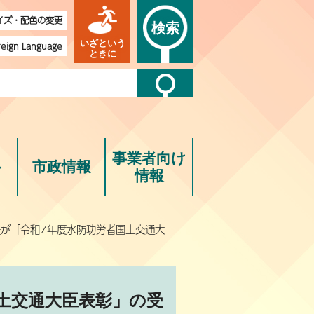
イズ・配色の変更
検索
いざという
reign Language
ときに
事業者向け
ト
市政情報
情報
長が「令和7年度水防功労者国土交通大
土交通大臣表彰」の受