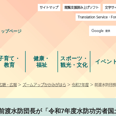
サイトマップ
閲覧支援読み上げソフト
文字サ
Translation Service
・
Fo
トップページ
子育て・
健康・
スポーツ・
イベン
教育
福祉
観光・文化
広聴・広報
>
ズームアップかかみがはら
>
令和7年度
> 前渡水防団
前渡水防団長が「令和7年度水防功労者国