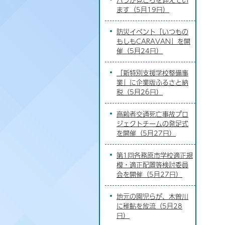
ます（5月19日）
防災イベント「いつもの
もしもCARAVAN」を開
催（5月24日）
「新特別支援学校整備事
業」に企業版ふるさと納
税（5月26日）
高齢者交通死亡事故プロ
ジェクトチームの発足式
を開催（5月27日）
第1回各務原市学校適正規
模・適正配置等検討委員
会を開催（5月27日）
地元の園児らが、木曽川
に稚鮎を放流（5月28
日）