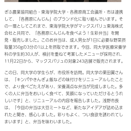
ぎふ農業協同組合・東海学院大学・各務原商工会議所・市は連携
して、「各務原にんじん」のブランド化に取り組んでいます。そ
の一環としてこれまで、東海学院大学がマックスバリュ東海株式
会社と共同で、「各務原にんじんを食べよう！生彩弁当」を開
発・販売しました。このお弁当は、成人男女が1日に必要な野菜摂
取量350gの3分の1以上を摂取できます。今回、同大学医療栄養学
科の学生約30人が、検討を重ねて考案したメニューが採用され、
11月22日から、マックスバリュの対象243店舗で販売されます。
この日、同大学の学生らが、市役所を訪問。同大学の栗田翼さん
は、「キンパやきんぎょ飯などの味付けをリニューアルしたこと
で、より食べごたえがあり、栄養満点な弁当が完成しました。多
くの人に弁当をおいしく食べて、笑顔になっていただけるとうれ
しいです」と、リニューアルの内容を報告しました。浅野市長
は、「今回の弁当は大豆ミートなど、新たなアイデアが詰め込ま
れたと聞き、感心しました。彩りもよく、つい食欲を誘われてし
まいます」と、弁当を味わいました。