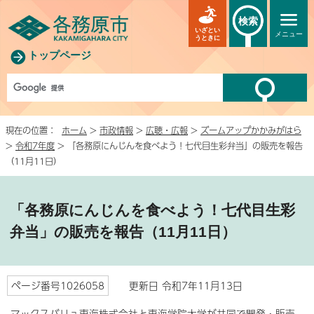
検索
いざとい
メニュー
うときに
トップページ
現在の位置：
ホーム
>
市政情報
>
広聴・広報
>
ズームアップかかみがはら
>
令和7年度
> 「各務原にんじんを食べよう！七代目生彩弁当」の販売を報告
（11月11日）
「各務原にんじんを食べよう！七代目生彩
弁当」の販売を報告（11月11日）
ページ番号1026058
更新日 令和7年11月13日
マックスバリュ東海株式会社と東海学院大学が共同で開発・販売