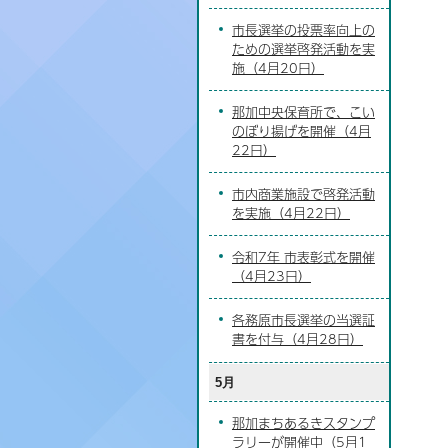
市長選挙の投票率向上の
ための選挙啓発活動を実
施（4月20日）
那加中央保育所で、こい
のぼり揚げを開催（4月
22日）
市内商業施設で啓発活動
を実施（4月22日）
令和7年 市表彰式を開催
（4月23日）
各務原市長選挙の当選証
書を付与（4月28日）
5月
那加まちあるきスタンプ
ラリーが開催中（5月1