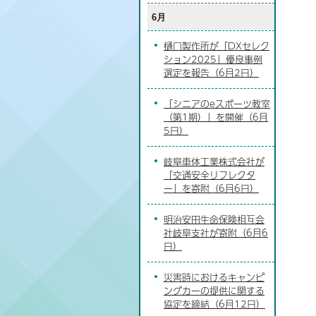
6月
樋口製作所が「DXセレク
ション2025」優良事例
選定を報告（6月2日）
「シニアのeスポーツ教室
（第1期）」を開催（6月
5日）
岐阜車体工業株式会社が
「交通安全リフレクタ
ー」を寄附（6月6日）
明治安田生命保険相互会
社岐阜支社が寄附（6月6
日）
災害時におけるキャンピ
ングカーの提供に関する
協定を締結（6月12日）