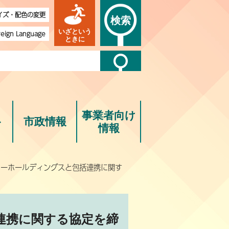
イズ・配色の変更
検索
いざという
reign Language
ときに
事業者向け
ト
市政情報
情報
ローホールディングスと包括連携に関す
連携に関する協定を締