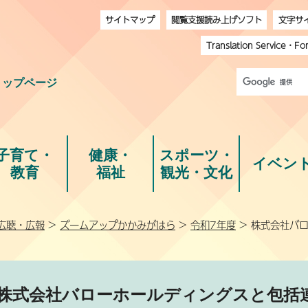
サイトマップ
閲覧支援読み上げソフト
文字サ
Translation Service
・
Fo
トップページ
子育て・
健康・
スポーツ・
イベン
教育
福祉
観光・文化
広聴・広報
>
ズームアップかかみがはら
>
令和7年度
> 株式会社バ
株式会社バローホールディングスと包括