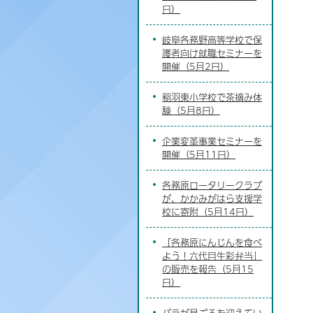
日）
岐阜各務野高等学校で保
護者向け就職セミナーを
開催（5月2日）
稲羽東小学校で茶摘み体
験（5月8日）
企業変革事業セミナーを
開催（5月11日）
各務原ロータリークラブ
が、かかみがはら支援学
校に寄附（5月14日）
「各務原にんじんを食べ
よう！六代目生彩弁当」
の販売を報告（5月15
日）
バラが見ごろを迎えてい