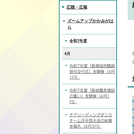
広聴・広報
ズームアップかかみがは
ら
令和7年度
4月
令和7年度「新規採用職員
辞令交付式」を開催（4月
1日）
令和7年度「新就職者激励
の集い」を開催（4月1
日）
チアリーディングダンス
チームが全国大会の結果
を報告（4月3日）