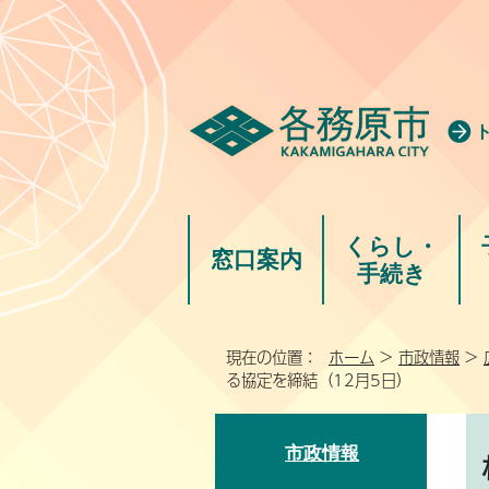
くらし・
窓口案内
手続き
現在の位置：
ホーム
>
市政情報
>
る協定を締結（12月5日）
市政情報