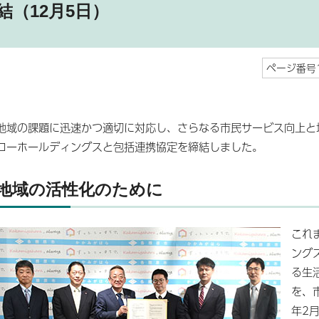
結（12月5日）
ページ番号1
地域の課題に迅速かつ適切に対応し、さらなる市民サービス向上と
ローホールディングスと包括連携協定を締結しました。
地域の活性化のために
これ
ング
る生
を、
年2