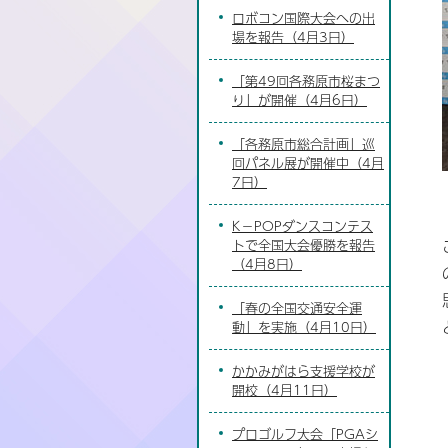
ロボコン国際大会への出
場を報告（4月3日）
「第49回各務原市桜まつ
り」が開催（4月6日）
「各務原市総合計画」巡
回パネル展が開催中（4月
7日）
K－POPダンスコンテス
トで全国大会優勝を報告
（4月8日）
「春の全国交通安全運
動」を実施（4月10日）
かかみがはら支援学校が
開校（4月11日）
プロゴルフ大会「PGAシ