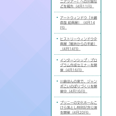
ニアツアー」への出場な
どを報告（4月11日）
アートウィンドウ「大嶋
直哉 絵画展」（4月14
日）
ヒストリーウィンドウ企
画展「戦地からの手紙」
（4月14日）
インターンシップ・プロ
グラム作成セミナーを開
催（4月16日）
川島ほんの家で、ジャン
ボこいのぼりづくりを開
催中（4月16日）
プリニーの文化ホールこ
けら落とし特別記念公演
を開催（4月20日）