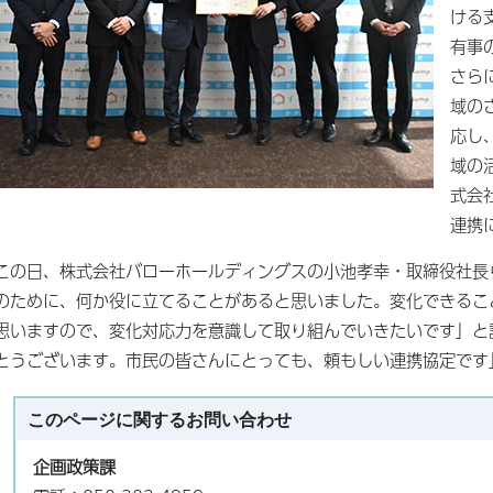
ける
有事
さら
域の
応し
域の
式会
連携
この日、株式会社バローホールディングスの小池孝幸・取締役社長
のために、何か役に立てることがあると思いました。変化できるこ
思いますので、変化対応力を意識して取り組んでいきたいです」と
とうございます。市民の皆さんにとっても、頼もしい連携協定です
このページに関する
お問い合わせ
企画政策課