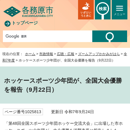
検索
いざとい
メニュー
うときに
トップページ
現在の位置：
ホーム
>
市政情報
>
広聴・広報
>
ズームアップかかみがはら
>
令
和7年度
> ホッケースポーツ少年団が、全国大会優勝を報告（9月22日）
ホッケースポーツ少年団が、全国大会優勝
を報告（9月22日）
ページ番号1025813
更新日 令和7年9月24日
「第48回全国スポーツ少年団ホッケー交流大会」に出場した市ホ