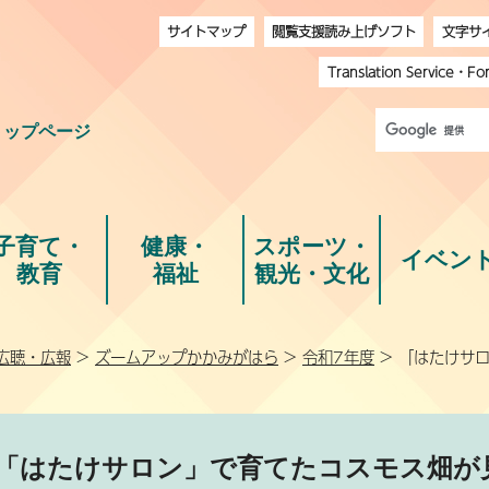
サイトマップ
閲覧支援読み上げソフト
文字サ
Translation Service
・
Fo
トップページ
子育て・
健康・
スポーツ・
イベン
教育
福祉
観光・文化
広聴・広報
>
ズームアップかかみがはら
>
令和7年度
> 「はたけサ
「はたけサロン」で育てたコスモス畑が見