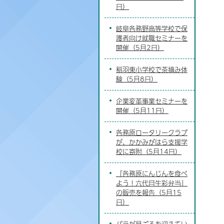
日）
岐阜各務野高等学校で保
護者向け就職セミナーを
開催（5月2日）
稲羽東小学校で茶摘み体
験（5月8日）
企業変革事業セミナーを
開催（5月11日）
各務原ロータリークラブ
が、かかみがはら支援学
校に寄附（5月14日）
「各務原にんじんを食べ
よう！六代目生彩弁当」
の販売を報告（5月15
日）
バラが見ごろを迎えてい