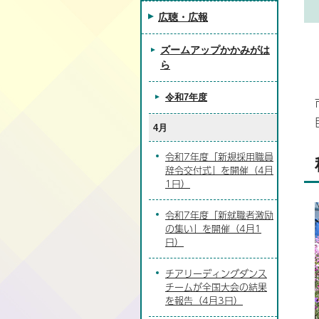
広聴・広報
ズームアップかかみがは
ら
令和7年度
4月
令和7年度「新規採用職員
辞令交付式」を開催（4月
1日）
令和7年度「新就職者激励
の集い」を開催（4月1
日）
チアリーディングダンス
チームが全国大会の結果
を報告（4月3日）