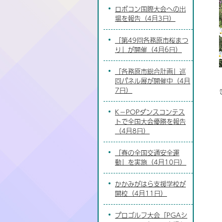
ロボコン国際大会への出
場を報告（4月3日）
「第49回各務原市桜まつ
り」が開催（4月6日）
「各務原市総合計画」巡
回パネル展が開催中（4月
7日）
K－POPダンスコンテス
トで全国大会優勝を報告
（4月8日）
「春の全国交通安全運
動」を実施（4月10日）
かかみがはら支援学校が
開校（4月11日）
プロゴルフ大会「PGAシ