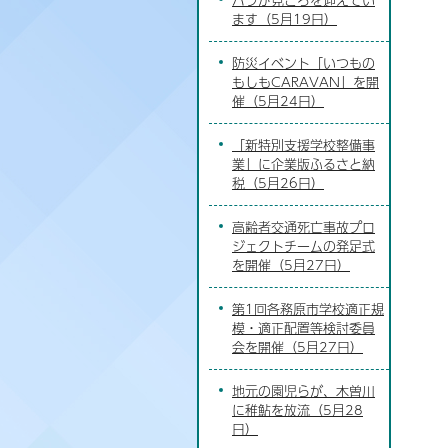
ます（5月19日）
防災イベント「いつもの
もしもCARAVAN」を開
催（5月24日）
「新特別支援学校整備事
業」に企業版ふるさと納
税（5月26日）
高齢者交通死亡事故プロ
ジェクトチームの発足式
を開催（5月27日）
第1回各務原市学校適正規
模・適正配置等検討委員
会を開催（5月27日）
地元の園児らが、木曽川
に稚鮎を放流（5月28
日）