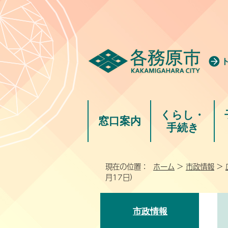
くらし・
窓口案内
手続き
現在の位置：
ホーム
>
市政情報
>
月17日）
市政情報