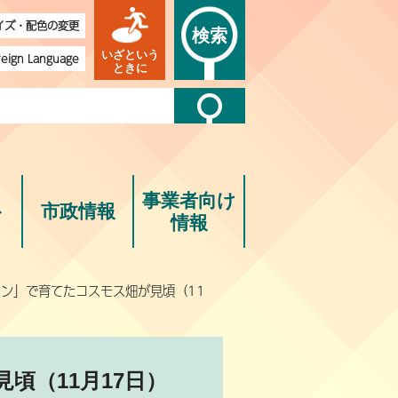
イズ・配色の変更
検索
いざという
reign Language
ときに
事業者向け
ト
市政情報
情報
ロン」で育てたコスモス畑が見頃（11
頃（11月17日）