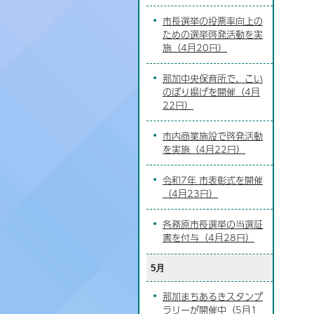
市長選挙の投票率向上の
ための選挙啓発活動を実
施（4月20日）
那加中央保育所で、こい
のぼり揚げを開催（4月
22日）
市内商業施設で啓発活動
を実施（4月22日）
令和7年 市表彰式を開催
（4月23日）
各務原市長選挙の当選証
書を付与（4月28日）
5月
那加まちあるきスタンプ
ラリーが開催中（5月1