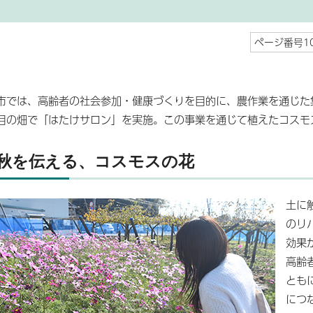
ページ番号10
市では、高齢者の社会参加・健康づくりを目的に、農作業を通じた
目の畑で「はたけサロン」を実施。この事業を通じて植えたコスモ
秋を伝える、コスモスの花
土に
のリ
効果
高齢
とも
につ