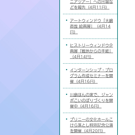
ニアツアー」への出場な
どを報告（4月11日）
アートウィンドウ「大嶋
直哉 絵画展」（4月14
日）
ヒストリーウィンドウ企
画展「戦地からの手紙」
（4月14日）
インターンシップ・プロ
グラム作成セミナーを開
催（4月16日）
川島ほんの家で、ジャン
ボこいのぼりづくりを開
催中（4月16日）
プリニーの文化ホールこ
けら落とし特別記念公演
を開催（4月20日）