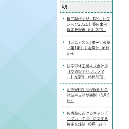
6月
樋口製作所が「DXセレク
ション2025」優良事例
選定を報告（6月2日）
「シニアのeスポーツ教室
（第1期）」を開催（6月
5日）
岐阜車体工業株式会社が
「交通安全リフレクタ
ー」を寄附（6月6日）
明治安田生命保険相互会
社岐阜支社が寄附（6月6
日）
災害時におけるキャンピ
ングカーの提供に関する
協定を締結（6月12日）