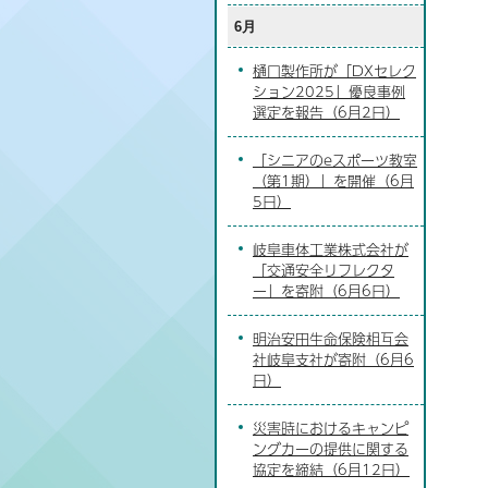
6月
樋口製作所が「DXセレク
ション2025」優良事例
選定を報告（6月2日）
「シニアのeスポーツ教室
（第1期）」を開催（6月
5日）
岐阜車体工業株式会社が
「交通安全リフレクタ
ー」を寄附（6月6日）
明治安田生命保険相互会
社岐阜支社が寄附（6月6
日）
災害時におけるキャンピ
ングカーの提供に関する
協定を締結（6月12日）