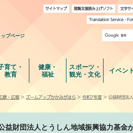
サイトマップ
閲覧支援読み上げソフト
文字サ
Translation Service
・
Fo
トップページ
子育て・
健康・
スポーツ・
イベン
教育
福祉
観光・文化
広聴・広報
>
ズームアップかかみがはら
>
令和7年度
> 公益財団法
公益財団法人とうしん地域振興協力基金が