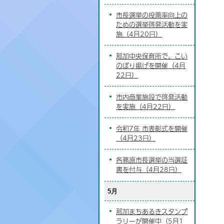
市長選挙の投票率向上の
ための選挙啓発活動を実
施（4月20日）
那加中央保育所で、こい
のぼり揚げを開催（4月
22日）
市内商業施設で啓発活動
を実施（4月22日）
令和7年 市表彰式を開催
（4月23日）
各務原市長選挙の当選証
書を付与（4月28日）
5月
那加まちあるきスタンプ
ラリーが開催中（5月1