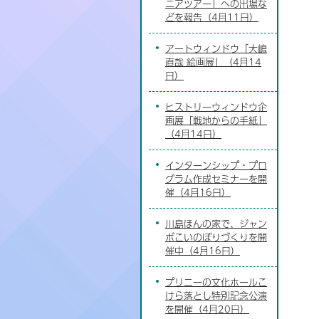
ニアツアー」への出場な
どを報告（4月11日）
アートウィンドウ「大嶋
直哉 絵画展」（4月14
日）
ヒストリーウィンドウ企
画展「戦地からの手紙」
（4月14日）
インターンシップ・プロ
グラム作成セミナーを開
催（4月16日）
川島ほんの家で、ジャン
ボこいのぼりづくりを開
催中（4月16日）
プリニーの文化ホールこ
けら落とし特別記念公演
を開催（4月20日）