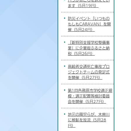
ます（5月19日）
防災イベント「いつもの
もしもCARAVAN」を開
催（5月24日）
「新特別支援学校整備事
業」に企業版ふるさと納
税（5月26日）
高齢者交通死亡事故プロ
ジェクトチームの発足式
を開催（5月27日）
第1回各務原市学校適正規
模・適正配置等検討委員
会を開催（5月27日）
地元の園児らが、木曽川
に稚鮎を放流（5月28
日）