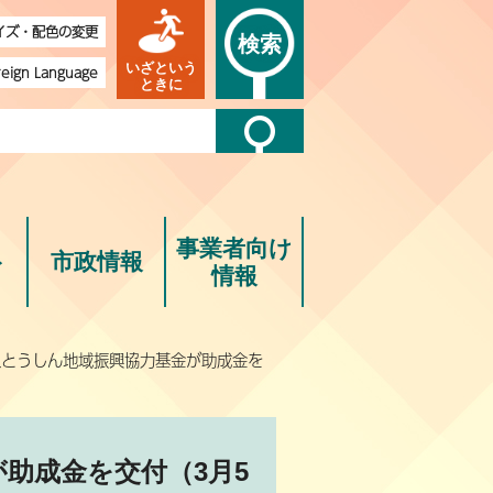
イズ・配色の変更
検索
いざという
reign Language
ときに
事業者向け
ト
市政情報
情報
人とうしん地域振興協力基金が助成金を
助成金を交付（3月5