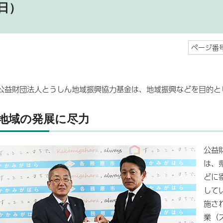
日）
ページ番号
公益財団法人とうしん地域振興協力基金は、地域振興などを目的と
地域の発展に尽力
公益
は、
どに
して
施さ
業（