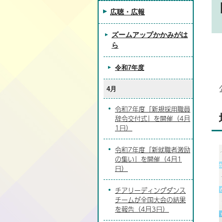
広聴・広報
ズームアップかかみがは
ら
令和7年度
4月
令和7年度「新規採用職員
辞令交付式」を開催（4月
1日）
令和7年度「新就職者激励
の集い」を開催（4月1
日）
チアリーディングダンス
チームが全国大会の結果
を報告（4月3日）