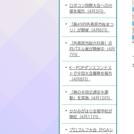
ロボコン国際大会への出
場を報告（4月3日）
「第49回各務原市桜まつ
り」が開催（4月6日）
「各務原市総合計画」巡
回パネル展が開催中（4月
7日）
K－POPダンスコンテス
トで全国大会優勝を報告
（4月8日）
「春の全国交通安全運
動」を実施（4月10日）
かかみがはら支援学校が
開校（4月11日）
プロゴルフ大会「PGAシ