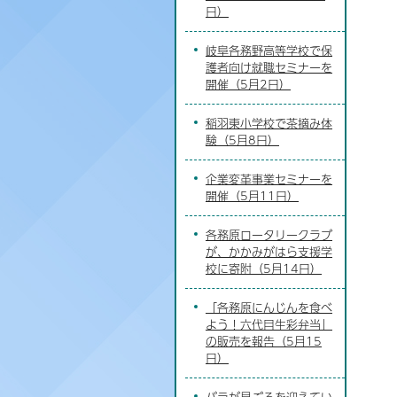
日）
岐阜各務野高等学校で保
護者向け就職セミナーを
開催（5月2日）
稲羽東小学校で茶摘み体
験（5月8日）
企業変革事業セミナーを
開催（5月11日）
各務原ロータリークラブ
が、かかみがはら支援学
校に寄附（5月14日）
「各務原にんじんを食べ
よう！六代目生彩弁当」
の販売を報告（5月15
日）
バラが見ごろを迎えてい