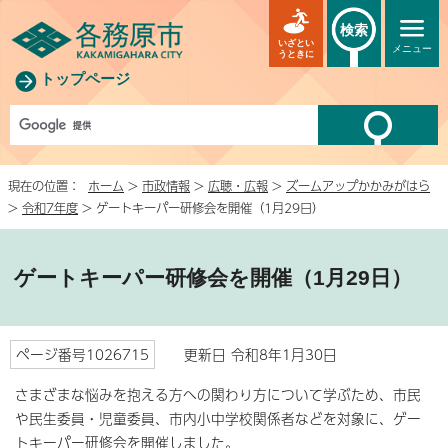
検索
いざとい
メニュー
うときに
トップページ
現在の位置：
ホーム
>
市政情報
>
広聴・広報
>
ズームアップかかみがはら
>
令和7年度
> ゲートキーパー研修会を開催（1月29日）
ゲートキーパー研修会を開催（1月29日）
ページ番号1026715
更新日 令和8年1月30日
さまざまな悩みを抱える方への関わり方について学ぶため、市民
や民生委員・児童委員、市内小中学校関係者などを対象に、ゲー
トキーパー研修会を開催しました。