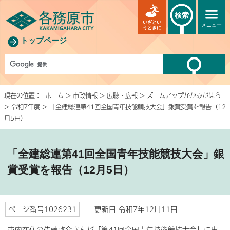
検索
いざとい
メニュー
うときに
トップページ
現在の位置：
ホーム
>
市政情報
>
広聴・広報
>
ズームアップかかみがはら
>
令和7年度
> 「全建総連第41回全国青年技能競技大会」銀賞受賞を報告（12
月5日）
「全建総連第41回全国青年技能競技大会」銀
賞受賞を報告（12月5日）
ページ番号1026231
更新日 令和7年12月11日
市内在住の佐藤啓介さんが「第41回全国青年技能競技大会」に出