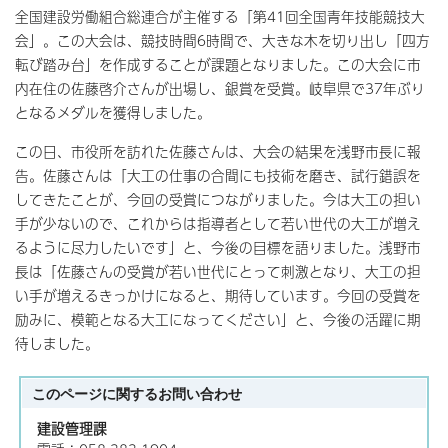
全国建設労働組合総連合が主催する「第41回全国青年技能競技大
会」。この大会は、競技時間6時間で、大きな木を切り出し「四方
転び踏み台」を作成することが課題となりました。この大会に市
内在住の佐藤啓介さんが出場し、銀賞を受賞。岐阜県で37年ぶり
となるメダルを獲得しました。
この日、市役所を訪れた佐藤さんは、大会の結果を浅野市長に報
告。佐藤さんは「大工の仕事の合間にも技術を磨き、試行錯誤を
してきたことが、今回の受賞につながりました。今は大工の担い
手が少ないので、これからは指導者として若い世代の大工が増え
るように尽力したいです」と、今後の目標を語りました。浅野市
長は「佐藤さんの受賞が若い世代にとって刺激となり、大工の担
い手が増えるきっかけになると、期待しています。今回の受賞を
励みに、模範となる大工になってください」と、今後の活躍に期
待しました。
このページに関する
お問い合わせ
建設管理課