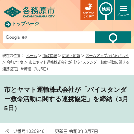
検索
いざとい
メニュー
うときに
トップページ
現在の位置：
ホーム
>
市政情報
>
広聴・広報
>
ズームアップかかみがはら
>
令和7年度
> 市とヤマト運輸株式会社が「バイスタンダー救命活動に関する
連携協定」を締結（3月5日）
市とヤマト運輸株式会社が「バイスタンダ
ー救命活動に関する連携協定」を締結（3月
5日）
ページ番号1026948
更新日 令和8年3月7日