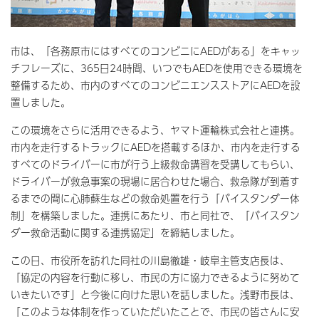
市は、「各務原市にはすべてのコンビニにAEDがある」をキャッ
チフレーズに、365日24時間、いつでもAEDを使用できる環境を
整備するため、市内のすべてのコンビニエンスストアにAEDを設
置しました。
この環境をさらに活用できるよう、ヤマト運輸株式会社と連携。
市内を走行するトラックにAEDを搭載するほか、市内を走行する
すべてのドライバーに市が行う上級救命講習を受講してもらい、
ドライバーが救急事案の現場に居合わせた場合、救急隊が到着す
るまでの間に心肺蘇生などの救命処置を行う「バイスタンダー体
制」を構築しました。連携にあたり、市と同社で、「バイスタン
ダー救命活動に関する連携協定」を締結しました。
この日、市役所を訪れた同社の川島徹雄・岐阜主管支店長は、
「協定の内容を行動に移し、市民の方に協力できるように努めて
いきたいです」と今後に向けた思いを話しました。浅野市長は、
「このような体制を作っていただいたことで、市民の皆さんに安