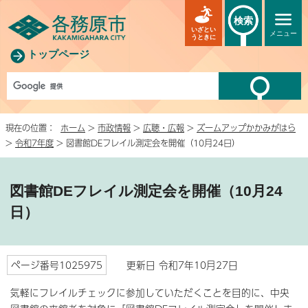
検索
いざとい
メニュー
うときに
トップページ
現在の位置：
ホーム
>
市政情報
>
広聴・広報
>
ズームアップかかみがはら
>
令和7年度
> 図書館DEフレイル測定会を開催（10月24日）
図書館DEフレイル測定会を開催（10月24
日）
ページ番号1025975
更新日 令和7年10月27日
気軽にフレイルチェックに参加していただくことを目的に、中央