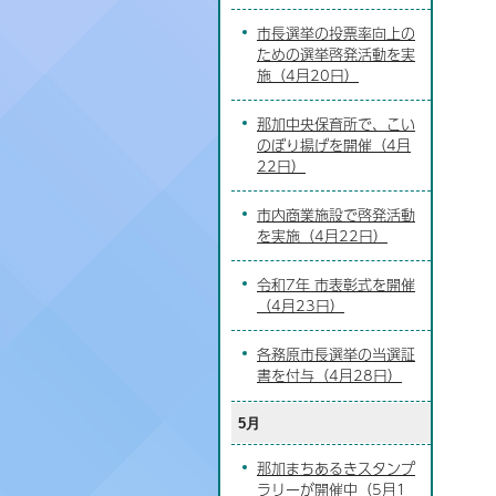
市長選挙の投票率向上の
ための選挙啓発活動を実
施（4月20日）
那加中央保育所で、こい
のぼり揚げを開催（4月
22日）
市内商業施設で啓発活動
を実施（4月22日）
令和7年 市表彰式を開催
（4月23日）
各務原市長選挙の当選証
書を付与（4月28日）
5月
那加まちあるきスタンプ
ラリーが開催中（5月1