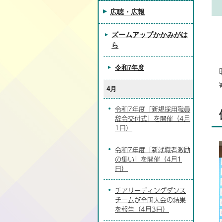
広聴・広報
ズームアップかかみがは
ら
令和7年度
4月
令和7年度「新規採用職員
辞令交付式」を開催（4月
1日）
令和7年度「新就職者激励
の集い」を開催（4月1
日）
チアリーディングダンス
チームが全国大会の結果
を報告（4月3日）