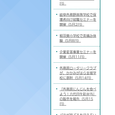
日）
岐阜各務野高等学校で保
護者向け就職セミナーを
開催（5月2日）
稲羽東小学校で茶摘み体
験（5月8日）
企業変革事業セミナーを
開催（5月11日）
各務原ロータリークラブ
が、かかみがはら支援学
校に寄附（5月14日）
「各務原にんじんを食べ
よう！六代目生彩弁当」
の販売を報告（5月15
日）
バラが見ごろを迎えてい