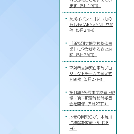
ます（5月19日）
防災イベント「いつもの
もしもCARAVAN」を開
催（5月24日）
「新特別支援学校整備事
業」に企業版ふるさと納
税（5月26日）
高齢者交通死亡事故プロ
ジェクトチームの発足式
を開催（5月27日）
第1回各務原市学校適正規
模・適正配置等検討委員
会を開催（5月27日）
地元の園児らが、木曽川
に稚鮎を放流（5月28
日）