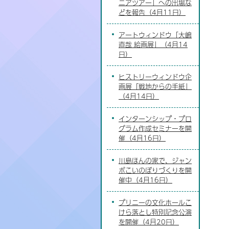
ニアツアー」への出場な
どを報告（4月11日）
アートウィンドウ「大嶋
直哉 絵画展」（4月14
日）
ヒストリーウィンドウ企
画展「戦地からの手紙」
（4月14日）
インターンシップ・プロ
グラム作成セミナーを開
催（4月16日）
川島ほんの家で、ジャン
ボこいのぼりづくりを開
催中（4月16日）
プリニーの文化ホールこ
けら落とし特別記念公演
を開催（4月20日）