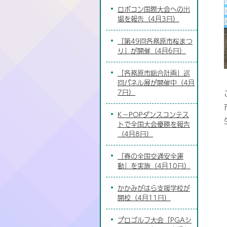
ロボコン国際大会への出
場を報告（4月3日）
「第49回各務原市桜まつ
り」が開催（4月6日）
「各務原市総合計画」巡
回パネル展が開催中（4月
7日）
K－POPダンスコンテス
トで全国大会優勝を報告
（4月8日）
「春の全国交通安全運
動」を実施（4月10日）
かかみがはら支援学校が
開校（4月11日）
プロゴルフ大会「PGAシ