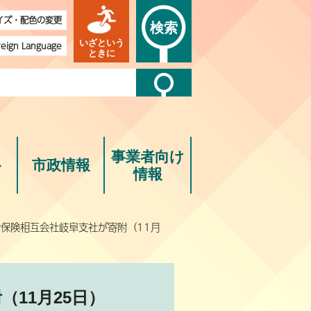
イズ・配色の変更
検索
いざという
reign Language
ときに
事業者向け
ト
市政情報
情報
命保険相互会社岐阜支社が寄附（11月
11月25日）