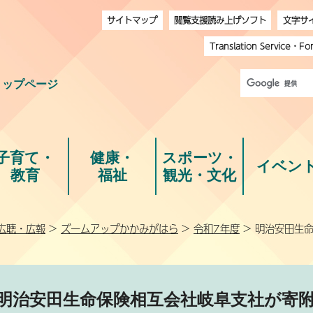
サイトマップ
閲覧支援読み上げソフト
文字サ
Translation Service
・
Fo
トップページ
子育て・
健康・
スポーツ・
イベン
教育
福祉
観光・文化
広聴・広報
>
ズームアップかかみがはら
>
令和7年度
> 明治安田生
明治安田生命保険相互会社岐阜支社が寄附（