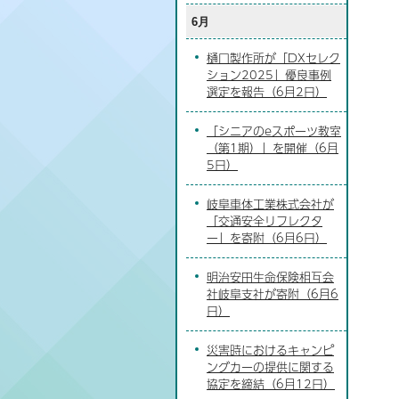
6月
樋口製作所が「DXセレク
ション2025」優良事例
選定を報告（6月2日）
「シニアのeスポーツ教室
（第1期）」を開催（6月
5日）
岐阜車体工業株式会社が
「交通安全リフレクタ
ー」を寄附（6月6日）
明治安田生命保険相互会
社岐阜支社が寄附（6月6
日）
災害時におけるキャンピ
ングカーの提供に関する
協定を締結（6月12日）