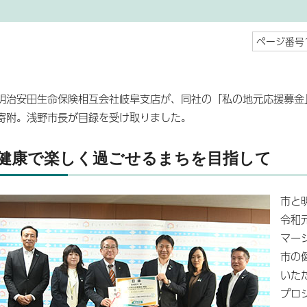
ページ番号1
明治安田生命保険相互会社岐阜支店が、同社の「私の地元応援募金」
寄附。浅野市長が目録を受け取りました。
健康で楽しく過ごせるまちを目指して
市と
令和
マー
市の
いた
プロ