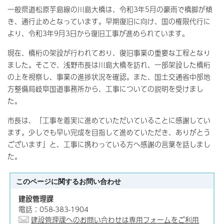
一般県道松原芋島線の川島大橋は、令和3年5月の豪雨で橋脚が傾
き、通行止めとなっています。早期復旧に向け、国の権限代行に
より、令和3年9月3日から復旧工事が進められています。
現在、橋桁の架設が行われており、復旧事業の重要な工程となり
ました。そこで、浅野市長は川島大橋を訪れ、一部架設した橋桁
の上を視察し、事業の進捗状況を確認。また、国土交通省中部地
方整備局岐阜国道事務所から、工事についての説明を受けまし
た。
市長は、「工事を着実に進めていただいていることに感謝してい
ます。少しでも早い完成を目指して進めていただき、ありがとう
ございます」と、工事に携わっている方へ感謝の言葉を話しまし
た。
このページに関する
お問い合わせ
建設管理課
電話：058-383-1904
建設管理課へのお問い合わせは専用フォームをご利用