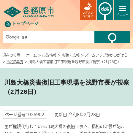
検索
いざとい
メニュー
うときに
トップページ
現在の位置：
ホーム
>
市政情報
>
広聴・広報
>
ズームアップかかみがはら
>
令和7年度
> 川島大橋災害復旧工事現場を浅野市長が視察（2月26日）
川島大橋災害復旧工事現場を浅野市長が視察
（2月26日）
ページ番号1026902
更新日 令和8年2月28日
国が権限代行している川島大橋の復旧工事で、橋桁の架設が始ま