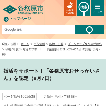
検索
いざとい
メニュー
うときに
トップページ
現在の位置：
ホーム
>
市政情報
>
広聴・広報
>
ズームアップかかみがはら
>
令和7年度
> 婚活をサポート！「各務原市おせっかいさん」を認定（8月7
日）
婚活をサポート！「各務原市おせっかいさ
ん」を認定（8月7日）
ページ番号1025538
更新日 令和7年8月8日
市結婚相談所の会員の婚活相談に応じ、婚活をサポートする「お