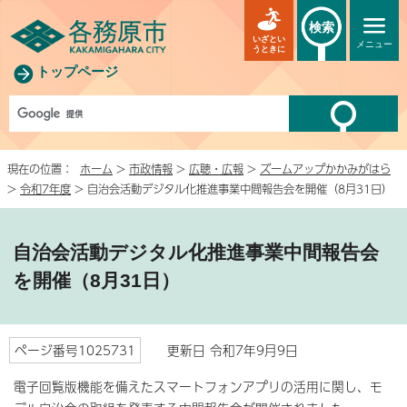
検索
いざとい
メニュー
うときに
トップページ
現在の位置：
ホーム
>
市政情報
>
広聴・広報
>
ズームアップかかみがはら
>
令和7年度
> 自治会活動デジタル化推進事業中間報告会を開催（8月31日）
自治会活動デジタル化推進事業中間報告会
を開催（8月31日）
ページ番号1025731
更新日 令和7年9月9日
電子回覧版機能を備えたスマートフォンアプリの活用に関し、モ