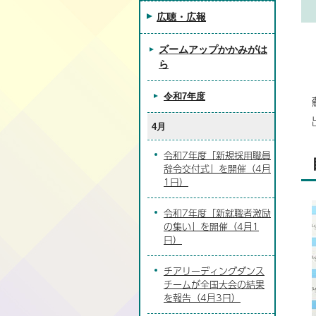
広聴・広報
ズームアップかかみがは
ら
令和7年度
4月
令和7年度「新規採用職員
辞令交付式」を開催（4月
1日）
令和7年度「新就職者激励
の集い」を開催（4月1
日）
チアリーディングダンス
チームが全国大会の結果
を報告（4月3日）