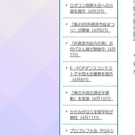
ロボコン国際大会への出
場を報告（4月3日）
「第49回各務原市桜まつ
り」が開催（4月6日）
「各務原市総合計画」巡
回パネル展が開催中（4月
7日）
K－POPダンスコンテス
トで全国大会優勝を報告
（4月8日）
「春の全国交通安全運
動」を実施（4月10日）
かかみがはら支援学校が
開校（4月11日）
プロゴルフ大会「PGAシ