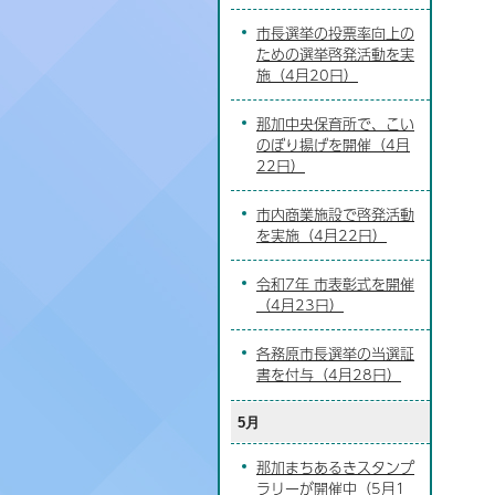
市長選挙の投票率向上の
ための選挙啓発活動を実
施（4月20日）
那加中央保育所で、こい
のぼり揚げを開催（4月
22日）
市内商業施設で啓発活動
を実施（4月22日）
令和7年 市表彰式を開催
（4月23日）
各務原市長選挙の当選証
書を付与（4月28日）
5月
那加まちあるきスタンプ
ラリーが開催中（5月1