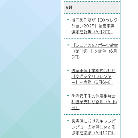
6月
樋口製作所が「DXセレク
ション2025」優良事例
選定を報告（6月2日）
「シニアのeスポーツ教室
（第1期）」を開催（6月
5日）
岐阜車体工業株式会社が
「交通安全リフレクタ
ー」を寄附（6月6日）
明治安田生命保険相互会
社岐阜支社が寄附（6月6
日）
災害時におけるキャンピ
ングカーの提供に関する
協定を締結（6月12日）