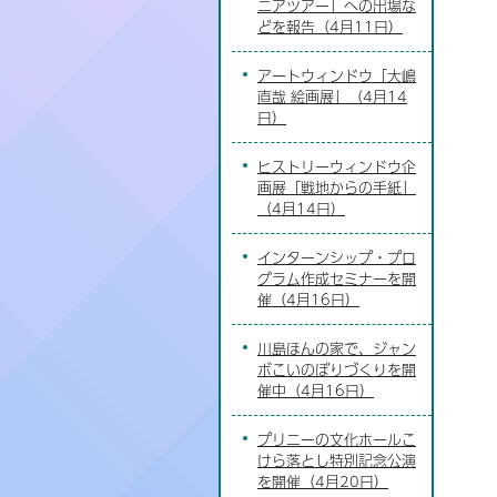
ニアツアー」への出場な
どを報告（4月11日）
アートウィンドウ「大嶋
直哉 絵画展」（4月14
日）
ヒストリーウィンドウ企
画展「戦地からの手紙」
（4月14日）
インターンシップ・プロ
グラム作成セミナーを開
催（4月16日）
川島ほんの家で、ジャン
ボこいのぼりづくりを開
催中（4月16日）
プリニーの文化ホールこ
けら落とし特別記念公演
を開催（4月20日）