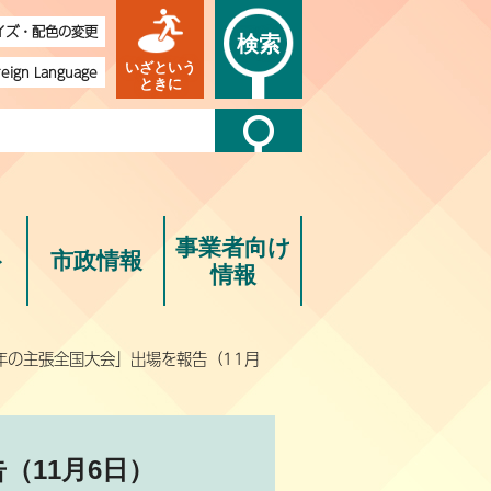
イズ・配色の変更
検索
いざという
reign Language
ときに
事業者向け
ト
市政情報
情報
少年の主張全国大会」出場を報告（11月
（11月6日）