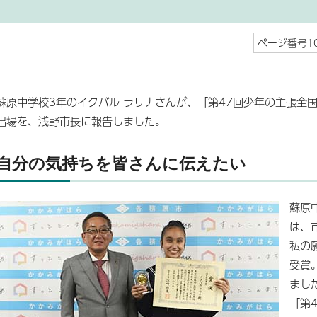
ページ番号10
蘇原中学校3年のイクバル ラリナさんが、「第47回少年の主張全国
出場を、浅野市長に報告しました。
自分の気持ちを皆さんに伝えたい
蘇原
は、
私の
受賞
まし
「第