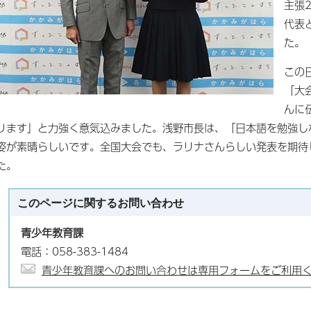
主張
代表
た。
この
「大
んに
ります」と力強く意気込みました。浅野市長は、「日本語を勉強し
姿が素晴らしいです。全国大会でも、ラリナさんらしい発表を期待
た。
このページに関する
お問い合わせ
青少年教育課
電話：058-383-1484
青少年教育課へのお問い合わせは専用フォームをご利用