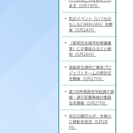
ます（5月19日）
防災イベント「いつもの
もしもCARAVAN」を開
催（5月24日）
「新特別支援学校整備事
業」に企業版ふるさと納
税（5月26日）
高齢者交通死亡事故プロ
ジェクトチームの発足式
を開催（5月27日）
第1回各務原市学校適正規
模・適正配置等検討委員
会を開催（5月27日）
地元の園児らが、木曽川
に稚鮎を放流（5月28
日）