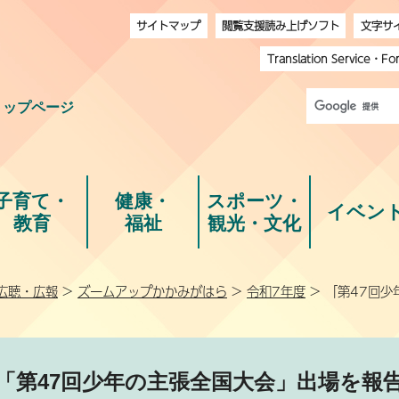
サイトマップ
閲覧支援読み上げソフト
文字サ
Translation Service
・
Fo
トップページ
子育て・
健康・
スポーツ・
イベン
教育
福祉
観光・文化
広聴・広報
>
ズームアップかかみがはら
>
令和7年度
> 「第47回
「第47回少年の主張全国大会」出場を報告