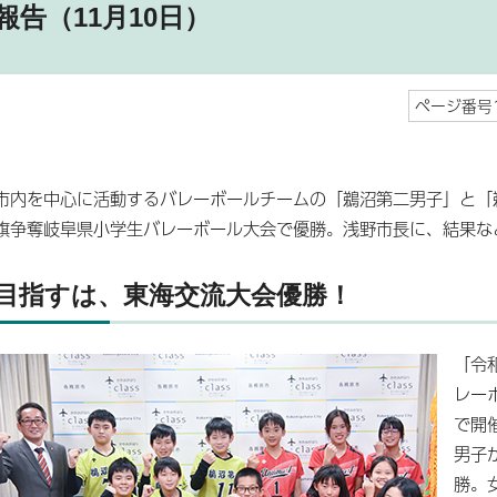
報告（11月10日）
ページ番号1
市内を中心に活動するバレーボールチームの「鵜沼第二男子」と「
旗争奪岐阜県小学生バレーボール大会で優勝。浅野市長に、結果な
目指すは、東海交流大会優勝！
「令
レー
で開
男子
勝。