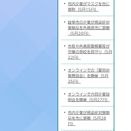
市内企業がマスクを市に
寄附（5月15日）
岐阜市の企業が感染症対
策物品を各務原市に寄贈
（5月20日）
市長や各務原警察署長が
児童の登校を見守り（5月
22日）
オンラインでの「雇用対
策懇談会」を開催（5月
26日）
オンラインで合同企業説
明会を開催（5月27日）
市内企業が感染症対策物
品を市に寄贈（5月28
日）