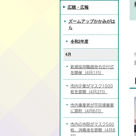
広聴・広報
ズームアップかかみがは
ら
令和2年度
4月
新規採用職員辞令交付式
を開催（4月1日）
市内企業がマスク1000
枚を寄贈（4月2日）
市内事業者が空宙博事業
に寄附（4月6日）
市内の寺院がマスク500
枚、消毒液を寄贈（4月8
日）