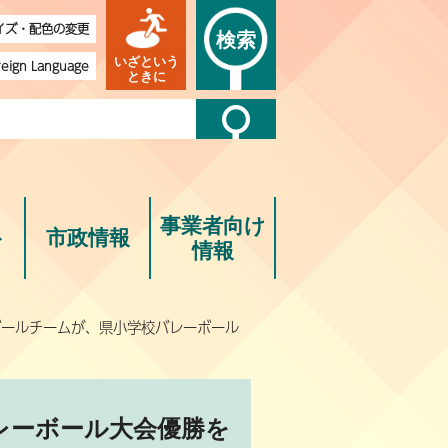
イズ・配色の変更
検索
いざという
reign Language
ときに
事業者向け
ト
市政情報
情報
ボールチームが、県小学校バレーボール
レーボール大会優勝を