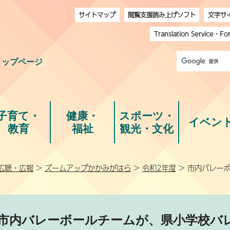
サイトマップ
閲覧支援読み上げソフト
文字サ
Translation Service
・
Fo
トップページ
子育て・
健康・
スポーツ・
イベン
教育
福祉
観光・文化
広聴・広報
>
ズームアップかかみがはら
>
令和2年度
> 市内バレー
市内バレーボールチームが、県小学校バ