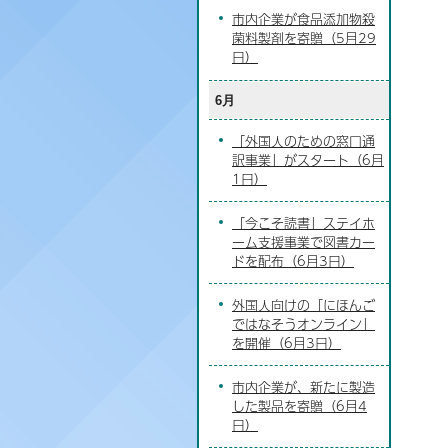
市内企業が食品添加物殺
菌料製剤を寄贈（5月29
日）
6月
「外国人のための窓口通
訳事業」がスタート（6月
1日）
「今こそ読書」ステイホ
ーム支援事業で図書カー
ドを配布（6月3日）
外国人向けの「にほんご
ではなそうオンライン」
を開催（6月3日）
市内企業が、新たに製造
した製品を寄贈（6月4
日）