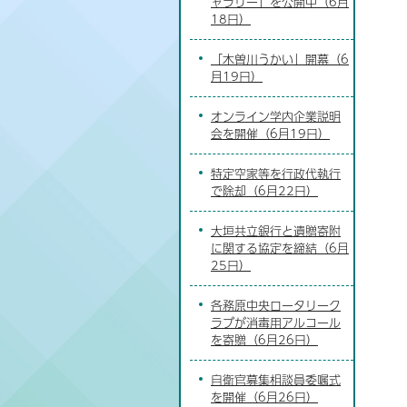
ャラリー」を公開中（6月
18日）
「木曽川うかい」開幕（6
月19日）
オンライン学内企業説明
会を開催（6月19日）
特定空家等を行政代執行
で除却（6月22日）
大垣共立銀行と遺贈寄附
に関する協定を締結（6月
25日）
各務原中央ロータリーク
ラブが消毒用アルコール
を寄贈（6月26日）
自衛官募集相談員委嘱式
を開催（6月26日）