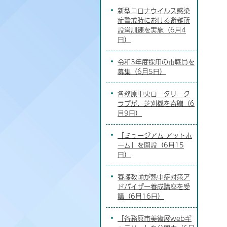
新型コロナウイルス感染
症警戒時における避難所
設営訓練を実施（6月4
日）
令和3年度採用の市職員を
募集（6月5日）
各務原中央ロータリーク
ラブが、芝刈機を寄贈（6
月9日）
「ミュージアム アットホ
ーム」を開設（6月15
日）
養護教諭が熱中症対策ア
ドバイザー養成講座を受
講（6月16日）
「各務原市美術展webギ