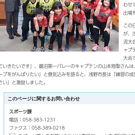
わせ
出場
この
が、
流大
ャプ
大会
ていきたいです」、鵜沼第一バレーのキャプテンの山本翔聖さんは
ーブをがんばりたい」と意気込みを語ると、浅野市長は「練習の成
さい」と激励しました。
このページに関する
お問い合わせ
スポーツ課
電話：058-383-1231
ファクス：058-389-0218