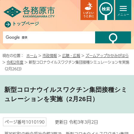
検索
いざとい
メニュー
うときに
トップページ
現在の位置：
ホーム
>
市政情報
>
広聴・広報
>
ズームアップかかみがはら
>
令和2年度
> 新型コロナウイルスワクチン集団接種シミュレーションを実施
（2月26日）
新型コロナウイルスワクチン集団接種シミ
ュレーションを実施（2月26日）
ページ番号1010190
更新日 令和3年3月2日
那加桜町の総合福祉会館3階で、新型コロナウイルスワクチン集団