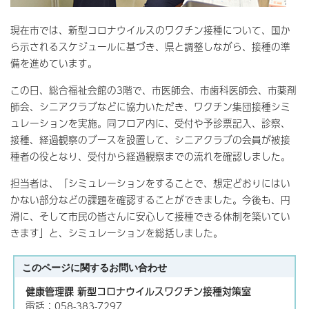
現在市では、新型コロナウイルスのワクチン接種について、国か
ら示されるスケジュールに基づき、県と調整しながら、接種の準
備を進めています。
この日、総合福祉会館の3階で、市医師会、市歯科医師会、市薬剤
師会、シニアクラブなどに協力いただき、ワクチン集団接種シミ
ュレーションを実施。同フロア内に、受付や予診票記入、診察、
接種、経過観察のブースを設置して、シニアクラブの会員が被接
種者の役となり、受付から経過観察までの流れを確認しました。
担当者は、「シミュレーションをすることで、想定どおりにはい
かない部分などの課題を確認することができました。今後も、円
滑に、そして市民の皆さんに安心して接種できる体制を築いてい
きます」と、シミュレーションを総括しました。
このページに関する
お問い合わせ
健康管理課 新型コロナウイルスワクチン接種対策室
電話：058-383-7297