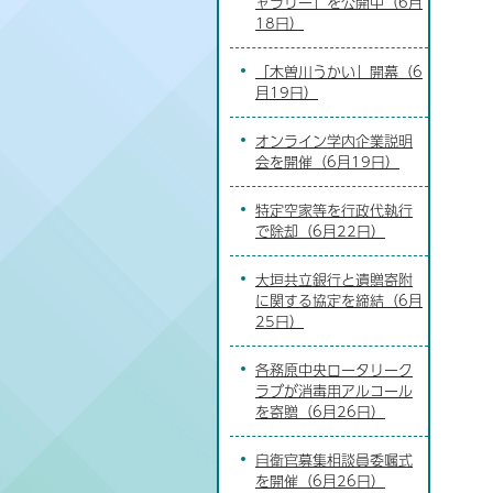
ャラリー」を公開中（6月
18日）
「木曽川うかい」開幕（6
月19日）
オンライン学内企業説明
会を開催（6月19日）
特定空家等を行政代執行
で除却（6月22日）
大垣共立銀行と遺贈寄附
に関する協定を締結（6月
25日）
各務原中央ロータリーク
ラブが消毒用アルコール
を寄贈（6月26日）
自衛官募集相談員委嘱式
を開催（6月26日）