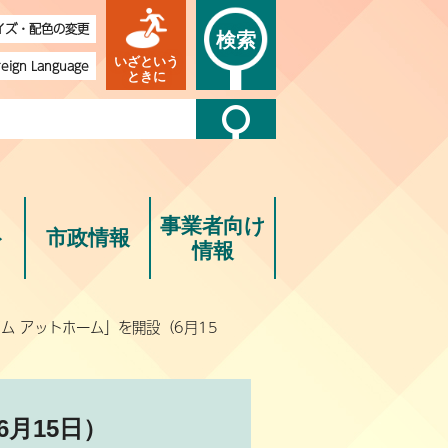
イズ・配色の変更
検索
いざという
reign Language
ときに
事業者向け
ト
市政情報
情報
ム アットホーム」を開設（6月15
月15日）