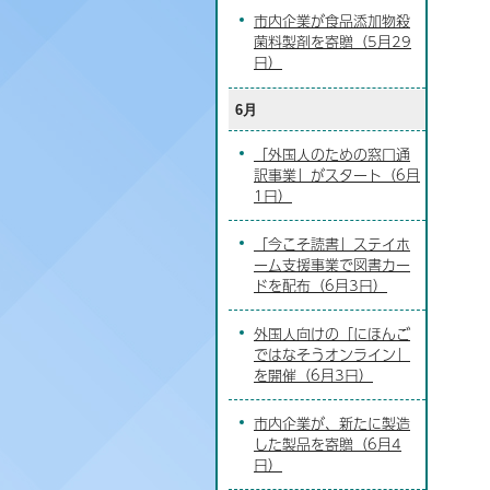
市内企業が食品添加物殺
菌料製剤を寄贈（5月29
日）
6月
「外国人のための窓口通
訳事業」がスタート（6月
1日）
「今こそ読書」ステイホ
ーム支援事業で図書カー
ドを配布（6月3日）
外国人向けの「にほんご
ではなそうオンライン」
を開催（6月3日）
市内企業が、新たに製造
した製品を寄贈（6月4
日）