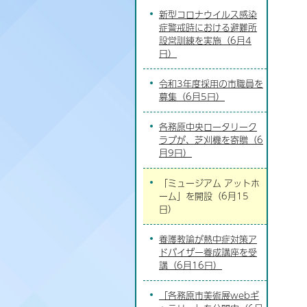
新型コロナウイルス感染
症警戒時における避難所
設営訓練を実施（6月4
日）
令和3年度採用の市職員を
募集（6月5日）
各務原中央ロータリーク
ラブが、芝刈機を寄贈（6
月9日）
「ミュージアム アットホ
ーム」を開設（6月15
日）
養護教諭が熱中症対策ア
ドバイザー養成講座を受
講（6月16日）
「各務原市美術展webギ