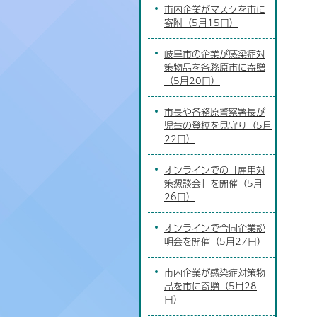
市内企業がマスクを市に
寄附（5月15日）
岐阜市の企業が感染症対
策物品を各務原市に寄贈
（5月20日）
市長や各務原警察署長が
児童の登校を見守り（5月
22日）
オンラインでの「雇用対
策懇談会」を開催（5月
26日）
オンラインで合同企業説
明会を開催（5月27日）
市内企業が感染症対策物
品を市に寄贈（5月28
日）