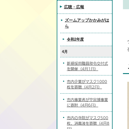
広聴・広報
ズームアップかかみがは
ら
令和2年度
4月
新規採用職員辞令交付式
を開催（4月1日）
市内企業がマスク1000
枚を寄贈（4月2日）
市内事業者が空宙博事業
に寄附（4月6日）
市内の寺院がマスク500
枚、消毒液を寄贈（4月8
日）