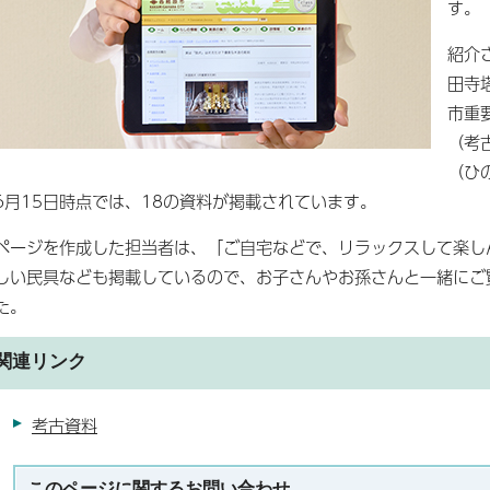
す。
紹介
田寺
市重
（考
（ひ
6月15日時点では、18の資料が掲載されています。
ページを作成した担当者は、「ご自宅などで、リラックスして楽し
しい民具なども掲載しているので、お子さんやお孫さんと一緒にご
た。
関連リンク
考古資料
このページに関する
お問い合わせ