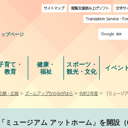
サイトマップ
閲覧支援読み上げソフト
文字サ
Translation Service
・
Fo
トップページ
子育て・
健康・
スポーツ・
イベン
教育
福祉
観光・文化
広聴・広報
>
ズームアップかかみがはら
>
令和2年度
> 「ミュージア
「ミュージアム アットホーム」を開設（6