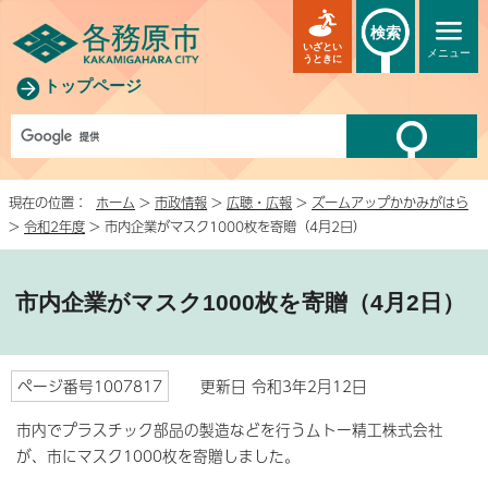
検索
いざとい
メニュー
うときに
トップページ
現在の位置：
ホーム
>
市政情報
>
広聴・広報
>
ズームアップかかみがはら
>
令和2年度
> 市内企業がマスク1000枚を寄贈（4月2日）
市内企業がマスク1000枚を寄贈（4月2日）
ページ番号1007817
更新日 令和3年2月12日
市内でプラスチック部品の製造などを行うムトー精工株式会社
が、市にマスク1000枚を寄贈しました。