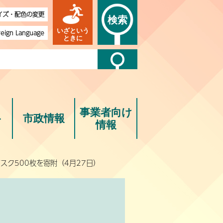
イズ・配色の変更
検索
いざという
reign Language
ときに
事業者向け
ト
市政情報
情報
スク500枚を寄附（4月27日）
）