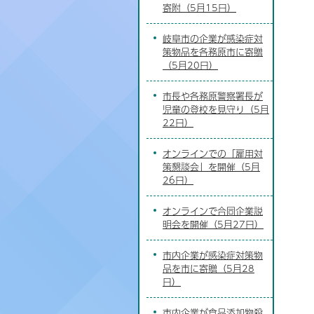
寄附（5月15日）
岐阜市の企業が感染症対
策物品を各務原市に寄贈
（5月20日）
市長や各務原警察署長が
児童の登校を見守り（5月
22日）
オンラインでの「雇用対
策懇談会」を開催（5月
26日）
オンラインで合同企業説
明会を開催（5月27日）
市内企業が感染症対策物
品を市に寄贈（5月28
日）
市内企業が食品添加物殺