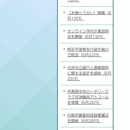
「木曽川うかい」開幕（6
月19日）
オンライン学内企業説明
会を開催（6月19日）
特定空家等を行政代執行
で除却（6月22日）
大垣共立銀行と遺贈寄附
に関する協定を締結（6月
25日）
各務原中央ロータリーク
ラブが消毒用アルコール
を寄贈（6月26日）
自衛官募集相談員委嘱式
を開催（6月26日）