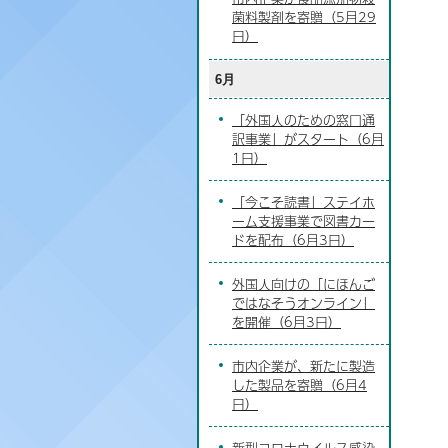
菌料製剤を寄贈（5月29
日）
6月
「外国人のための窓口通
訳事業」がスタート（6月
1日）
「今こそ読書」ステイホ
ーム支援事業で図書カー
ドを配布（6月3日）
外国人向けの「にほんご
ではなそうオンライン」
を開催（6月3日）
市内企業が、新たに製造
した製品を寄贈（6月4
日）
新型コロナウイルス感染