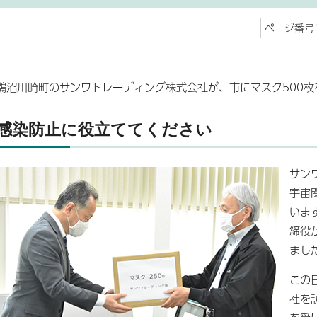
ページ番号1
鵜沼川崎町のサンワトレーディング株式会社が、市にマスク500枚
感染防止に役立ててください
サン
宇宙
いま
締役
まし
この
社を