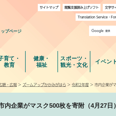
サイトマップ
閲覧支援読み上げソフト
文字サ
Translation Service
・
Fo
トップページ
子育て・
健康・
スポーツ・
イベン
教育
福祉
観光・文化
広聴・広報
>
ズームアップかかみがはら
>
令和2年度
> 市内企業がマ
市内企業がマスク500枚を寄附（4月27日