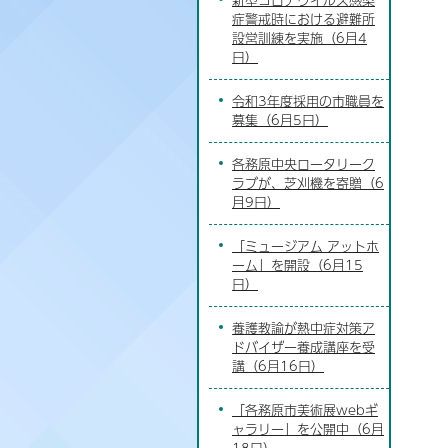
症警戒時における避難所
設営訓練を実施（6月4
日）
令和3年度採用の市職員を
募集（6月5日）
各務原中央ロータリーク
ラブが、芝刈機を寄贈（6
月9日）
「ミュージアム アットホ
ーム」を開設（6月15
日）
養護教諭が熱中症対策ア
ドバイザー養成講座を受
講（6月16日）
「各務原市美術展webギ
ャラリー」を公開中（6月
18日）