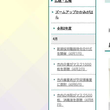
広聴・広報
ズームアップかかみがは
ら
令和2年度
4月
新規採用職員辞令交付式
を開催（4月1日）
市内企業がマスク1000
枚を寄贈（4月2日）
市内事業者が空宙博事業
に寄附（4月6日）
市内の寺院がマスク500
枚、消毒液を寄贈（4月8
日）