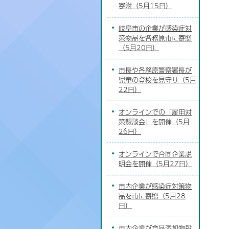
寄附（5月15日）
岐阜市の企業が感染症対
策物品を各務原市に寄贈
（5月20日）
市長や各務原警察署長が
児童の登校を見守り（5月
22日）
オンラインでの「雇用対
策懇談会」を開催（5月
26日）
オンラインで合同企業説
明会を開催（5月27日）
市内企業が感染症対策物
品を市に寄贈（5月28
日）
市内企業が食品添加物殺