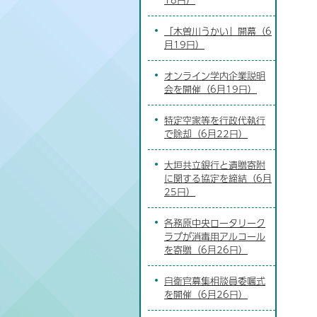
「木曽川うかい」開幕（6
月19日）
オンライン学内企業説明
会を開催（6月19日）
特定空家等を行政代執行
で除却（6月22日）
大垣共立銀行と遺贈寄附
に関する協定を締結（6月
25日）
各務原中央ロータリーク
ラブが消毒用アルコール
を寄贈（6月26日）
自衛官募集相談員委嘱式
を開催（6月26日）