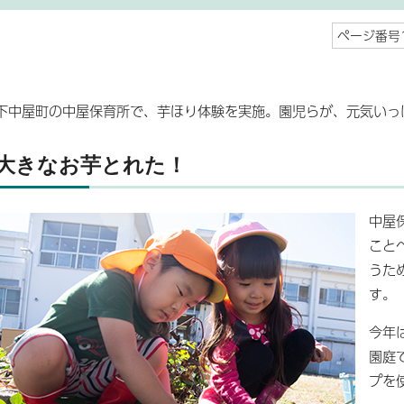
ページ番号1
下中屋町の中屋保育所で、芋ほり体験を実施。園児らが、元気いっ
大きなお芋とれた！
中屋
こと
うた
す。
今年
園庭
プを