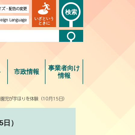
イズ・配色の変更
検索
いざという
reign Language
ときに
事業者向け
ト
市政情報
情報
園児が芋ほりを体験（10月15日）
5日）