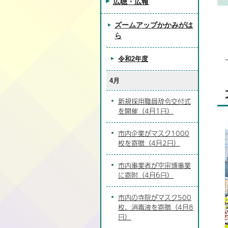
広聴・広報
ズームアップかかみがは
ら
令和2年度
4月
新規採用職員辞令交付式
を開催（4月1日）
市内企業がマスク1000
枚を寄贈（4月2日）
市内事業者が空宙博事業
に寄附（4月6日）
市内の寺院がマスク500
枚、消毒液を寄贈（4月8
日）