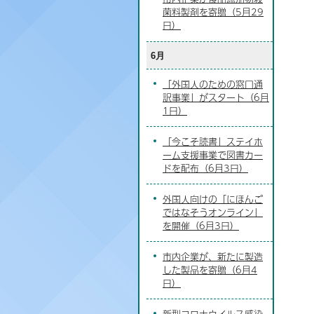
菌料製剤を寄贈（5月29
日）
6月
「外国人のための窓口通
訳事業」がスタート（6月
1日）
「今こそ読書」ステイホ
ーム支援事業で図書カー
ドを配布（6月3日）
外国人向けの「にほんご
ではなそうオンライン」
を開催（6月3日）
市内企業が、新たに製造
した製品を寄贈（6月4
日）
新型コロナウイルス感染