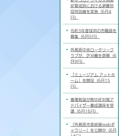
症警戒時における避難所
設営訓練を実施（6月4
日）
令和3年度採用の市職員を
募集（6月5日）
各務原中央ロータリーク
ラブが、芝刈機を寄贈（6
月9日）
「ミュージアム アットホ
ーム」を開設（6月15
日）
養護教諭が熱中症対策ア
ドバイザー養成講座を受
講（6月16日）
「各務原市美術展webギ
ャラリー」を公開中（6月
18日）