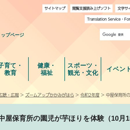
サイトマップ
閲覧支援読み上げソフト
文字サ
Translation Service
・
Fo
トップページ
子育て・
健康・
スポーツ・
イベン
教育
福祉
観光・文化
広聴・広報
>
ズームアップかかみがはら
>
令和2年度
> 中屋保育所の
中屋保育所の園児が芋ほりを体験（10月1