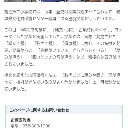
鵜沼第二小学校では、毎年、歴史の授業の始まりに合わせて、岐
阜県文化財保護センター職員による出前授業を行っています。
この日、6年生を対象に、「縄文・弥生・古墳時代のくらし」をテ
ーマにした授業を実施しました。授業では、実際に発掘された
「縄文土器」、「弥生土器」、「須恵器」に触れ、その特徴を発
表。児童からは、「表面がツルツル、ざらざらしている」、「厚
みが違う」、「叩いたときの音が違う」など、積極的な意見が出
されていました。
授業を終えた山田遥都くんは、「時代ごとに厚みや固さ、形が違
って、技術が進んでいるのがよく分かりました」と、目を輝かせ
ていました。
このページに関する
お問い合わせ
企画広報課
電話：058-383-1900