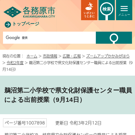
検索
いざとい
メニュー
うときに
トップページ
現在の位置：
ホーム
>
市政情報
>
広聴・広報
>
ズームアップかかみがはら
>
令和2年度
> 鵜沼第二小学校で県文化財保護センター職員による出前授業（9
月14日）
鵜沼第二小学校で県文化財保護センター職員
による出前授業（9月14日）
ページ番号1007898
更新日 令和3年2月12日
鵜沼第二小学校で、岐阜県文化財保護センターの職員による授業