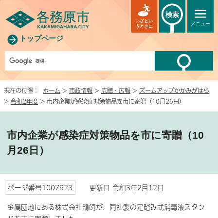
検索
いざとい
メニュー
うときに
トップページ
現在の位置：
ホーム
>
市政情報
>
広聴・広報
>
ズームアップかかみがはら
>
令和2年度
> 市内企業が感染症対策物品を市に寄贈（10月26日）
市内企業が感染症対策物品を市に寄贈（10
月26日）
ページ番号1007923
更新日 令和3年2月12日
金属団地にある株式会社鵜飼が、同社製の足踏み式消毒液スタン