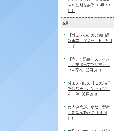
菌料製剤を寄贈（5月29
日）
6月
「外国人のための窓口通
訳事業」がスタート（6月
1日）
「今こそ読書」ステイホ
ーム支援事業で図書カー
ドを配布（6月3日）
外国人向けの「にほんご
ではなそうオンライン」
を開催（6月3日）
市内企業が、新たに製造
した製品を寄贈（6月4
日）
新型コロナウイルス感染