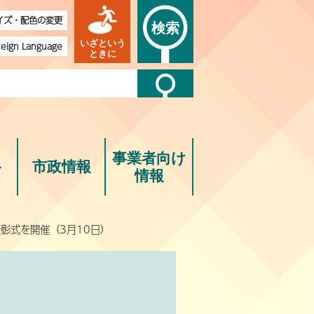
イズ・配色の変更
検索
いざという
reign Language
ときに
事業者向け
ト
市政情報
情報
彰式を開催（3月10日）