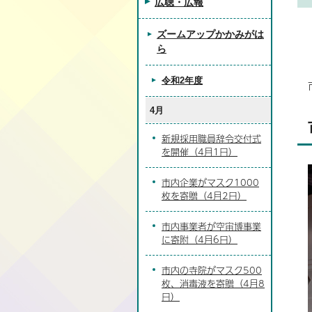
広聴・広報
ズームアップかかみがは
ら
令和2年度
4月
新規採用職員辞令交付式
を開催（4月1日）
市内企業がマスク1000
枚を寄贈（4月2日）
市内事業者が空宙博事業
に寄附（4月6日）
市内の寺院がマスク500
枚、消毒液を寄贈（4月8
日）