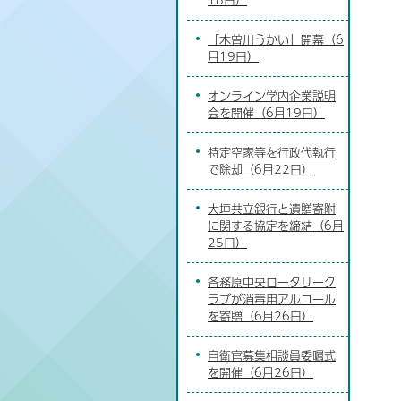
「木曽川うかい」開幕（6
月19日）
オンライン学内企業説明
会を開催（6月19日）
特定空家等を行政代執行
で除却（6月22日）
大垣共立銀行と遺贈寄附
に関する協定を締結（6月
25日）
各務原中央ロータリーク
ラブが消毒用アルコール
を寄贈（6月26日）
自衛官募集相談員委嘱式
を開催（6月26日）