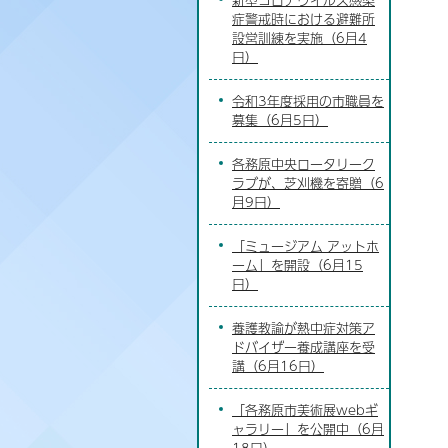
症警戒時における避難所
設営訓練を実施（6月4
日）
令和3年度採用の市職員を
募集（6月5日）
各務原中央ロータリーク
ラブが、芝刈機を寄贈（6
月9日）
「ミュージアム アットホ
ーム」を開設（6月15
日）
養護教諭が熱中症対策ア
ドバイザー養成講座を受
講（6月16日）
「各務原市美術展webギ
ャラリー」を公開中（6月
18日）