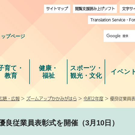
サイトマップ
閲覧支援読み上げソフト
文字サ
Translation Service
・
Fo
トップページ
子育て・
健康・
スポーツ・
イベン
教育
福祉
観光・文化
広聴・広報
>
ズームアップかかみがはら
>
令和2年度
> 優良従業員表
優良従業員表彰式を開催（3月10日）