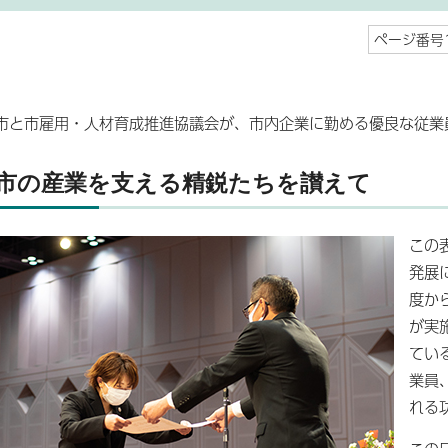
ページ番号1
市と市雇用・人材育成推進協議会が、市内企業に勤める優良な従業
市の産業を支える精鋭たちを讃えて
この
発展
度か
が実
てい
業員
れる