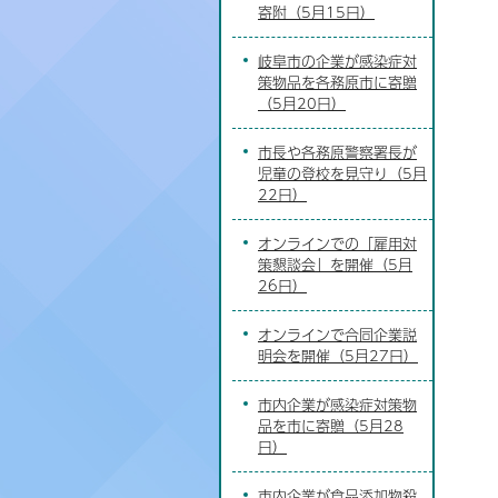
寄附（5月15日）
岐阜市の企業が感染症対
策物品を各務原市に寄贈
（5月20日）
市長や各務原警察署長が
児童の登校を見守り（5月
22日）
オンラインでの「雇用対
策懇談会」を開催（5月
26日）
オンラインで合同企業説
明会を開催（5月27日）
市内企業が感染症対策物
品を市に寄贈（5月28
日）
市内企業が食品添加物殺