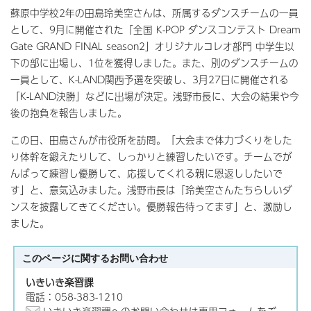
蘇原中学校2年の田島玲美空さんは、所属するダンスチームの一員
として、9月に開催された「全国 K-POP ダンスコンテスト Dream
Gate GRAND FINAL season2」オリジナルコレオ部門 中学生以
下の部に出場し、1位を獲得しました。また、別のダンスチームの
一員として、K-LAND関西予選を突破し、3月27日に開催される
「K-LAND決勝」などに出場が決定。浅野市長に、大会の結果や今
後の抱負を報告しました。
この日、田島さんが市役所を訪問。「大会まで体力づくりをした
り体幹を鍛えたりして、しっかりと練習したいです。チームでが
んばって練習し優勝して、応援してくれる親に恩返ししたいで
す」と、意気込みました。浅野市長は「玲美空さんたちらしいダ
ンスを披露してきてください。優勝報告待ってます」と、激励し
ました。
このページに関する
お問い合わせ
いきいき楽習課
電話：058-383-1210