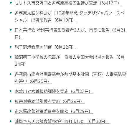
セリトス市交流団と各務原高校の生徒が交流（6月17日）
各務原太鼓保存会が「10周年記念 タッチザジャパン・スペ
シャル」出演を報告（6月19日）
日本善行会 特別善行表彰受賞者3人が、市長に報告（6月21
日）
親子環境教室を開催（6月22日）
鵜沼第三小学校の児童が、将棋の全国大会出場を報告（6月
24日）
各務原市総合計画審議会が前期基本計画（素案）の審議結果
を答申（6月25日）
木曽川で水難救助訓練を実施（6月27日）
災害対策本部訓練を実施（6月29日）
市水質改善対策委員会を開催（6月29日）
減塩キムチの試食販売が行われました（6月30日）