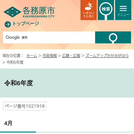
検索
いざとい
メニュー
うときに
トップページ
現在の位置：
ホーム
>
市政情報
>
広聴・広報
>
ズームアップかかみがはら
> 令和6年度
令和6年度
ページ番号1021918
4月