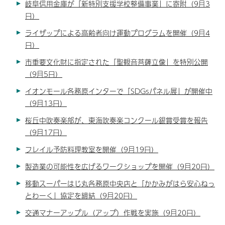
岐阜信用金庫が「新特別支援学校整備事業」に寄附（9月3
日）
ライザップによる高齢者向け運動プログラムを開催（9月4
日）
市重要文化財に指定された「聖観音菩薩立像」を特別公開
（9月5日）
イオンモール各務原インターで「SDGsパネル展」が開催中
（9月13日）
桜丘中吹奏楽部が、東海吹奏楽コンクール銀賞受賞を報告
（9月17日）
フレイル予防料理教室を開催（9月19日）
製造業の可能性を広げるワークショップを開催（9月20日）
移動スーパーはじ丸各務原中央店と「かかみがはら安心ねっ
とわーく」協定を締結（9月20日）
交通マナーアップル（アップ）作戦を実施（9月20日）