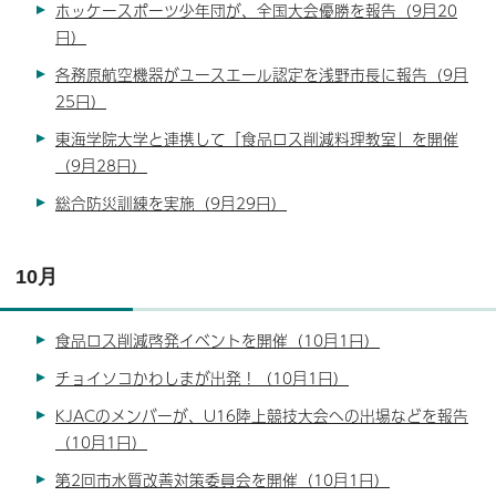
ホッケースポーツ少年団が、全国大会優勝を報告（9月20
日）
各務原航空機器がユースエール認定を浅野市長に報告（9月
25日）
東海学院大学と連携して「食品ロス削減料理教室」を開催
（9月28日）
総合防災訓練を実施（9月29日）
10月
食品ロス削減啓発イベントを開催（10月1日）
チョイソコかわしまが出発！（10月1日）
KJACのメンバーが、U16陸上競技大会への出場などを報告
（10月1日）
第2回市水質改善対策委員会を開催（10月1日）