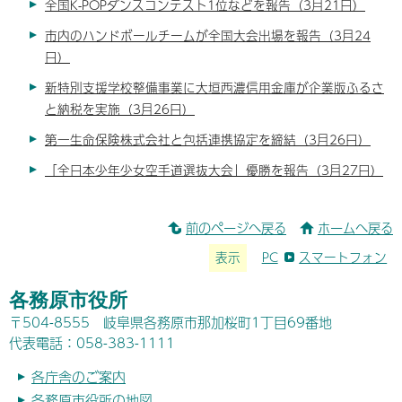
全国K-POPダンスコンテスト1位などを報告（3月21日）
市内のハンドボールチームが全国大会出場を報告（3月24
日）
新特別支援学校整備事業に大垣西濃信用金庫が企業版ふるさ
と納税を実施（3月26日）
第一生命保険株式会社と包括連携協定を締結（3月26日）
「全日本少年少女空手道選抜大会」優勝を報告（3月27日）
前のページへ戻る
ホームへ戻る
表示
PC
スマートフォン
各務原市役所
〒504-8555 岐阜県各務原市那加桜町1丁目69番地
代表電話：058-383-1111
各庁舎のご案内
各務原市役所の地図