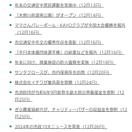
年末の交通安全県民運動を実施中（12月13日）
「木曽川前渡南公園」がオープン（12月14日）
ママさんバレーボール・KAYOクラブが全国大会優勝を報告
（12月16日）
市交通安全作文の優秀作品を表彰（12月16日）
「全日本体操団体選手権」の結果などを報告（12月16日）
年末に向け、商業施設の防火査察を実施（12月18日）
サンタクロースが、市内保育所を訪問（12月20日）
株式会社イチワが集音器を寄贈（12月24日）
市消防団が令和6年9月能登半島大雨災害義援金を寄附（12
月25日）
ぎふ農業協組合が、チャリティーバザーの収益金を寄附（12
月25日）
2024年の市政10大ニュースを発表（12月26日）