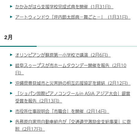
かかみがはら支援学校完成式典を開催（1月31日）
アートウィンドウ「坪内節太郎典－舞ごと－」（1月31日）
2月
オリンピアンが蘇原第一小学校で講演（2月6日）
岐阜スゥープスが市ホームタウンデー開催を報告（2月10
日）
沖縄県豊見城市と災害時の相互応援協定を締結（2月12日）
「ショパン国際ピアノコンクールin ASIA アジア大会」銀賞
受賞を報告（2月13日）
市役所仕事説明会「市職会」を開催（2月14日）
各務原自家用自動車組合が「交通遺児激励金支給事業」に寄
附（2月17日）