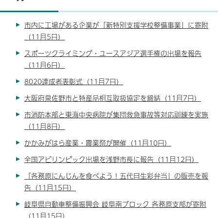
市内に工場がある企業が「新特別支援学校整備事業」に寄附
（11月5日）
スポーツクライミング・ユースアジア選手権の出場を報告
（11月6日）
8020達成者表彰式（11月7日）
大阪府泉佐野市と特産品相互取扱協定を締結（11月7日）
市消防本部と東海中央病院が集団救急事故等対応訓練を実施
（11月8日）
かかみがはら産業・農業祭が開催（11月10日）
全国アビリンピック出場を浅野市長に報告（11月12日）
「各務原にんじんを食べよう！五代目生彩弁当」の販売を報
告（11月15日）
岐阜県自動車整備振興会 岐阜南ブロック 各務原支部が寄附
（11月15日）