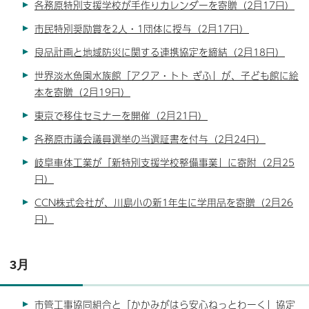
各務原特別支援学校が手作りカレンダーを寄贈（2月17日）
市民特別奨励賞を2人・1団体に授与（2月17日）
良品計画と地域防災に関する連携協定を締結（2月18日）
世界淡水魚園水族館「アクア・トト ぎふ」が、子ども館に絵
本を寄贈（2月19日）
東京で移住セミナーを開催（2月21日）
各務原市議会議員選挙の当選証書を付与（2月24日）
岐阜車体工業が「新特別支援学校整備事業」に寄附（2月25
日）
CCN株式会社が、川島小の新1年生に学用品を寄贈（2月26
日）
3月
市管工事協同組合と「かかみがはら安心ねっとわーく」協定