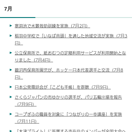
7月
寒洞池で水難救助訓練を実施（7月2日）
稲羽中学校で「いなば音頭」を通した地域交流が実施（7月3
日）
公立保育所で、紙おむつの定額利用サービスが利用開始とな
りました（7月4日）
鵜沼西保育所園児が、ホッケー日本代表選手と交流（7月8
日）
日本公衆電話会が「こども手帳」を寄贈（7月9日）
さくらジャパンの市ゆかりの選手が、パリ五輪出場を報告
（7月9日）
コープぎふの職員を対象に「つながりの一歩講座」を実施
（7月11日）
「木津ブライト」に所属する市在住のメンバーが全国大会へ