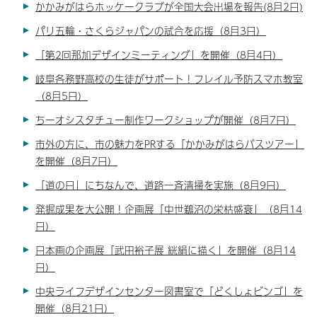
かかみがはらホッケークラブが全国大会出場を報告(8月2日)
パリ五輪・さくらジャパンの試合を応援（8月3日）
「第2回那加デザインミーティング」を開催（8月4日）
岐阜各務野高校の生徒がサポート！フレイル予防スマホ教室
（8月5日）
ちーオシスタチュー制作ワークショップが開催（8月7日）
市外の方に、市の魅力をPRする「かかみがはらバスツアー」
を開催（8月7日）
「道の日」にちなんで、道路一斉清掃を実施（8月9日）
発掘成果を大公開！企画展「中世鵜沼の栄枯盛衰」（8月14
日）
日本画の企画展「武田裕子展 絖絹に描く」を開催（8月14
日）
中央ライフデザインセンター図書室で「どくしょビンゴ」を
開催（8月21日）