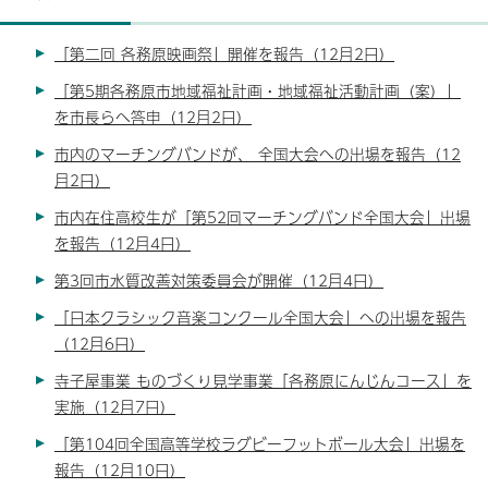
「第二回 各務原映画祭」開催を報告（12月2日）
「第5期各務原市地域福祉計画・地域福祉活動計画（案）」
を市長らへ答申（12月2日）
市内のマーチングバンドが、 全国大会への出場を報告（12
月2日）
市内在住高校生が「第52回マーチングバンド全国大会」出場
を報告（12月4日）
第3回市水質改善対策委員会が開催（12月4日）
「日本クラシック音楽コンクール全国大会」への出場を報告
（12月6日）
寺子屋事業 ものづくり見学事業「各務原にんじんコース」を
実施（12月7日）
「第104回全国高等学校ラグビーフットボール大会」出場を
報告（12月10日）