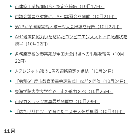
市建築工業協同組合と協定を締結（10月17日）
市議会議員を対象に、AED講習会を開催（10月21日）
第23回全国障害者スポーツ大会出場を報告（10月22日）
AED設置に協力いただいたコンビニエンスストアに感謝状を
贈呈（10月22日）
各務原高校吹奏楽部が全国大会出場への出場を報告（10月
22日）
J-クレジット創出に係る連携協定を締結（10月24日）
「令和6年度市教育委員会表彰式」などを開催（10月24日）
東海学院大学大学祭で、市の魅力をPR（10月26日）
市民カメラマン写真展が開催中（10月29日）
「はたけサロン」で育てたコスモス畑が見頃（10月31日）
11月