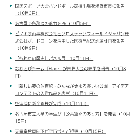
国民スポーツ大会ハンドボール競技出場を浅野市長に報告
（10月3日）
名古屋で各務原の魅力をPR（10月5日）
ピノキオ商事株式会社とクロステックフィールドジャパン株
式会社が、ドローンを活用した医療品配送訓練計画を報告
（10月9日）
「各務原の歴史」パネル展（10月11日）
なわとびチーム「Flare」が国際大会の結果を報告（10月8
日）
「新しい夢の体育館・みんなが集まる楽しい公園」アイデア
コンテストの入賞作品を表彰（10月11日）
空宙博に新企画棟が完成（10月12日）
名古屋市立大学の学生が「公共空間のあり方」を発表（10月
15日）
天皇皇后両陛下が空宙博をご視察（10月15日）