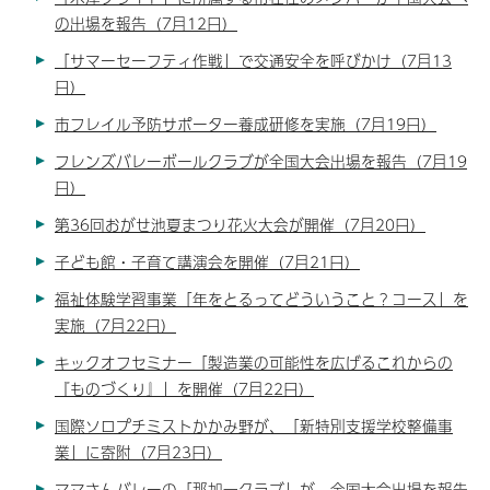
の出場を報告（7月12日）
「サマーセーフティ作戦」で交通安全を呼びかけ（7月13
日）
市フレイル予防サポーター養成研修を実施（7月19日）
フレンズバレーボールクラブが全国大会出場を報告（7月19
日）
第36回おがせ池夏まつり花火大会が開催（7月20日）
子ども館・子育て講演会を開催（7月21日）
福祉体験学習事業「年をとるってどういうこと？コース」を
実施（7月22日）
キックオフセミナー「製造業の可能性を広げるこれからの
『ものづくり』」を開催（7月22日）
国際ソロプチミストかかみ野が、「新特別支援学校整備事
業」に寄附（7月23日）
ママさんバレーの「那加一クラブ」が、全国大会出場を報告