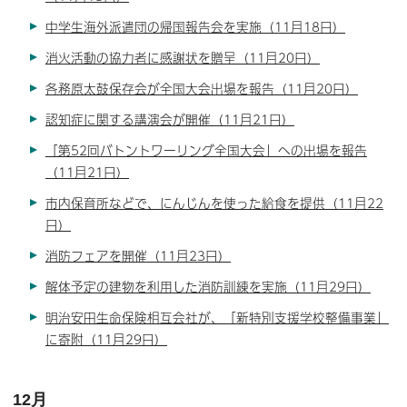
中学生海外派遣団の帰国報告会を実施（11月18日）
消火活動の協力者に感謝状を贈呈（11月20日）
各務原太鼓保存会が全国大会出場を報告（11月20日）
認知症に関する講演会が開催（11月21日）
「第52回バトントワーリング全国大会」への出場を報告
（11月21日）
市内保育所などで、にんじんを使った給食を提供（11月22
日）
消防フェアを開催（11月23日）
解体予定の建物を利用した消防訓練を実施（11月29日）
明治安田生命保険相互会社が、「新特別支援学校整備事業」
に寄附（11月29日）
12月