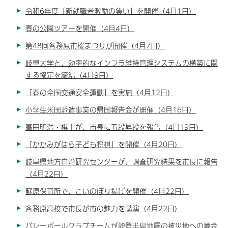
令和6年度「新就職者激励の集い」を開催（4月1日）
春の公園ツアーを開催（4月4日）
第48回各務原市桜まつりが開催（4月7日）
岐阜大学と、効率的なインフラ維持管理システムの構築に関
する協定を締結（4月9日）
「春の全国交通安全運動」を実施（4月12日）
小学生米国派遣事業の帰国報告会が開催（4月16日）
高田明浩・棋士が、市長に五段昇段を報告（4月19日）
「かかみがはら子ども将棋」を開催（4月20日）
岐阜県地方自治研究センターが、調査研究結果を市長に報告
（4月22日）
蘇原保育所で、こいのぼり揚げを開催（4月22日）
各務原高校で市長が市の魅力を講演（4月22日）
バレーボールクラブチームが能登半島地震の被災地への募金