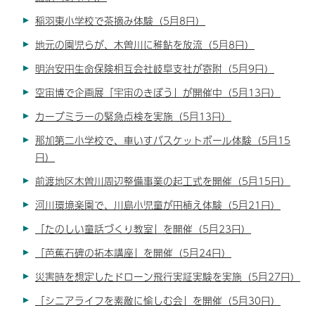
稲羽東小学校で茶摘み体験（5月8日）
地元の園児らが、木曽川に稚鮎を放流（5月8日）
明治安田生命保険相互会社岐阜支社が寄附（5月9日）
空宙博で企画展「宇宙のきぼう」が開催中（5月13日）
カーブミラーの緊急点検を実施（5月13日）
那加第二小学校で、車いすバスケットボール体験（5月15
日）
前渡地区木曽川周辺整備事業の起工式を開催（5月15日）
河川環境楽園で、川島小児童が田植え体験（5月21日）
「たのしい童話づくり教室」を開催（5月23日）
「芭蕉石碑の拓本講座」を開催（5月24日）
災害時を想定したドローン飛行実証実験を実施（5月27日）
「シニアライフを素敵に愉しむ会」を開催（5月30日）