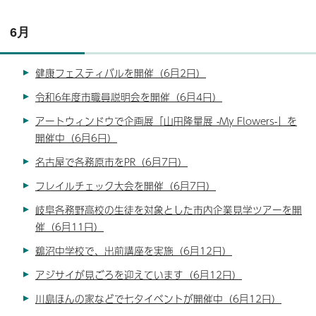
6月
健康フェスティバルを開催（6月2日）
令和6年度市職員説明会を開催（6月4日）
アートウィンドウで企画展「山田隆量展 -My Flowers-」を
開催中（6月6日）
名古屋で各務原市をPR（6月7日）
フレイルチェック大会を開催（6月7日）
岐阜各務野高校の生徒を対象とした市内企業見学ツアーを開
催（6月11日）
鵜沼中学校で、出前講座を実施（6月12日）
アジサイが見ごろを迎えています（6月12日）
川島ほんの家などで七夕イベントが開催中（6月12日）