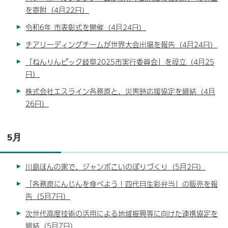
を寄附（4月22日）
令和6年 市表彰式を開催（4月24日）
チアリーディングチームが世界大会出場を報告（4月24日）
「ねんりんピック岐阜2025市実行委員会」を設立（4月25
日）
株式会社エスライン各務原と、災害時応援協定を締結（4月
26日）
5月
川島ほんの家で、ジャンボこいのぼりづくり（5月2日）
「各務原にんじんを食べよう！四代目生彩弁当」の販売を報
告（5月7日）
次世代高度技術の活用による地域振興等に向けた連携協定を
締結（5月7日）