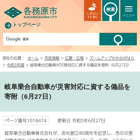
検索
いざとい
メニュー
うときに
トップページ
現在の位置：
ホーム
>
市政情報
>
広聴・広報
>
ズームアップかかみがはら
>
令和5年度
> 岐阜乗合自動車が災害対応に資する備品を寄附（6月27日）
岐阜乗合自動車が災害対応に資する備品を
寄附（6月27日）
ページ番号1018474
更新日 令和5年6月27日
岐阜乗合自動車株式会社が、会社創立80周年を記念し、市の災害