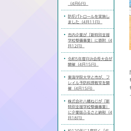
（4月6日）
防犯パトロールを実施し
ました（4月11日）
市内企業が「新特別支援
学校整備事業」に寄附（4
月12日）
令和5年度自治会長大会が
開催（4月15日）
東海学院大学と市が、フ
レイル予防料理教室を開
催（4月15日）
株式会社八幡ねじが「新
特別支援学校整備事業」
に企業版ふるさと納税（4
月18日）
約120年に1度咲く「タ