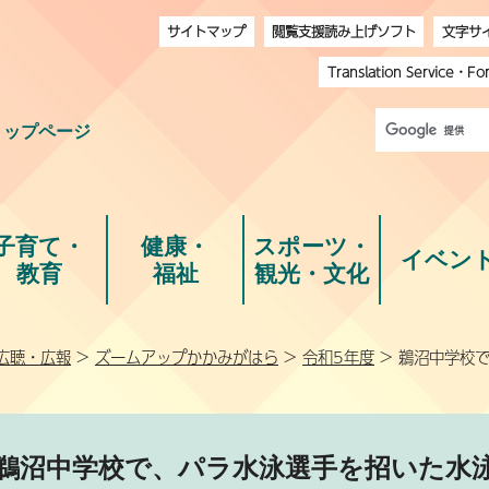
サイトマップ
閲覧支援読み上げソフト
文字サ
Translation Service
・
Fo
トップページ
子育て・
健康・
スポーツ・
イベン
教育
福祉
観光・文化
広聴・広報
>
ズームアップかかみがはら
>
令和5年度
> 鵜沼中学校
鵜沼中学校で、パラ水泳選手を招いた水泳