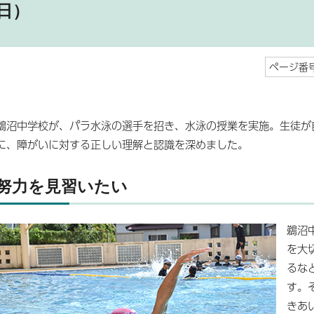
日）
ページ番号
鵜沼中学校が、パラ水泳の選手を招き、水泳の授業を実施。生徒が
に、障がいに対する正しい理解と認識を深めました。
努力を見習いたい
鵜沼
を大
るな
す。
きあ