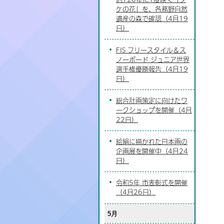
ケの花」を、各務野自然
遺産の森で確認（4月19
日）
FIS フリースタイル＆ス
ノーボード ジュニア世界
選手権優勝報告（4月19
日）
総合計画策定に向けたワ
ークショップを開催（4月
22日）
絵絹に描かれた日本画の
企画展を開催中（4月24
日）
令和5年 市表彰式を開催
（4月26日）
5月