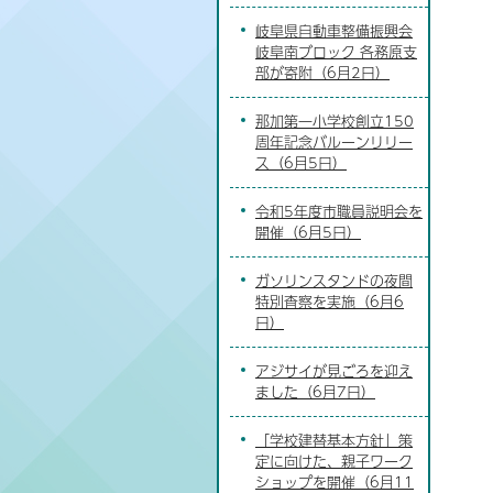
岐阜県自動車整備振興会
岐阜南ブロック 各務原支
部が寄附（6月2日）
那加第一小学校創立150
周年記念バルーンリリー
ス（6月5日）
令和5年度市職員説明会を
開催（6月5日）
ガソリンスタンドの夜間
特別査察を実施（6月6
日）
アジサイが見ごろを迎え
ました（6月7日）
「学校建替基本方針」策
定に向けた、親子ワーク
ショップを開催（6月11