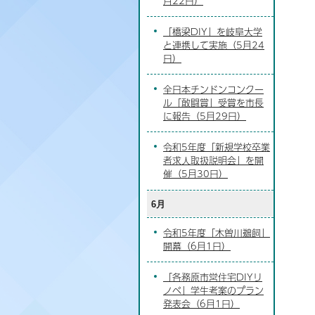
月22日）
「橋梁DIY」を岐阜大学
と連携して実施（5月24
日）
全日本チンドンコンクー
ル「敢闘賞」受賞を市長
に報告（5月29日）
令和5年度「新規学校卒業
者求人取扱説明会」を開
催（5月30日）
6月
令和5年度「木曽川鵜飼」
開幕（6月1日）
「各務原市営住宅DIYリ
ノベ」学生考案のプラン
発表会（6月1日）