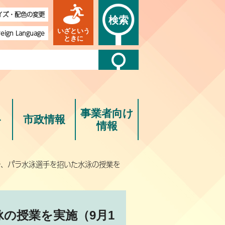
イズ・配色の変更
検索
いざという
reign Language
ときに
事業者向け
ト
市政情報
情報
で、パラ水泳選手を招いた水泳の授業を
の授業を実施（9月1