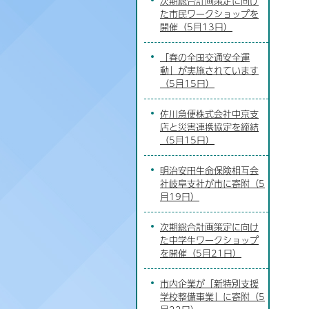
次期総合計画策定に向け
た市民ワークショップを
開催（5月13日）
「春の全国交通安全運
動」が実施されています
（5月15日）
佐川急便株式会社中京支
店と災害連携協定を締結
（5月15日）
明治安田生命保険相互会
社岐阜支社が市に寄附（5
月19日）
次期総合計画策定に向け
た中学生ワークショップ
を開催（5月21日）
市内企業が「新特別支援
学校整備事業」に寄附（5