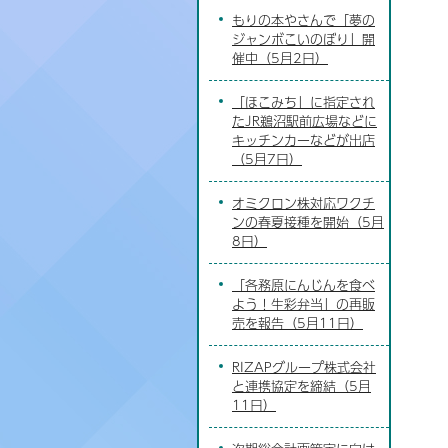
もりの本やさんで「夢の
ジャンボこいのぼり」開
催中（5月2日）
「ほこみち」に指定され
たJR鵜沼駅前広場などに
キッチンカーなどが出店
（5月7日）
オミクロン株対応ワクチ
ンの春夏接種を開始（5月
8日）
「各務原にんじんを食べ
よう！生彩弁当」の再販
売を報告（5月11日）
RIZAPグループ株式会社
と連携協定を締結（5月
11日）