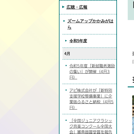
広聴・広報
ズームアップかかみがは
ら
令和5年度
4月
令和5年度「新就職者激励
の集い」が開催（4月3
日）
アピ株式会社が「新特別
支援学校整備事業」に企
業版ふるさと納税（4月5
日）
「全国ジュニアクラシッ
ク音楽コンクール全国大
会」審査員賞受賞を報告