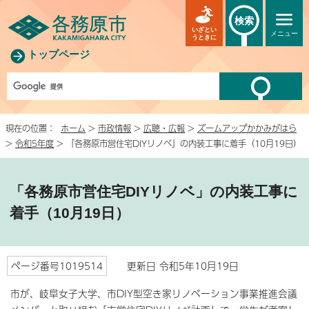
検索
いざとい
メニュー
うときに
トップページ
現在の位置：
ホーム
>
市政情報
>
広聴・広報
>
ズームアップかかみがはら
>
令和5年度
> 「各務原市営住宅DIYリノベ」の内装工事に着手（10月19日）
「各務原市営住宅DIYリノベ」の内装工事に
着手（10月19日）
ページ番号1019514
更新日 令和5年10月19日
市が、岐阜女子大学、市DIY型空き家リノベーション事業推進会議