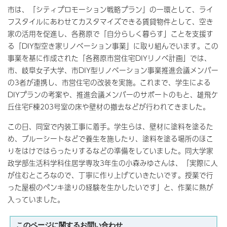
市は、「シティプロモーション戦略プラン」の一環として、ライ
フスタイルにあわせてカスタマイズできる賃貸物件として、空き
家の活用を促進し、各務原で「自分らしく暮らす」ことを支援す
る「DIY型空き家リノベーション事業」に取り組んでいます。この
事業を基に作成された「各務原市営住宅DIYリノベ計画」では、
市、岐阜女子大学、市DIY型リノベーション事業推進会議メンバー
の3者が連携し、市営住宅の改装を実施。これまで、学生による
DIYプランの考案や、推進会議メンバーのサポートのもと、雄飛ケ
丘住宅F棟203号室の床や壁材の撤去などが行われてきました。
この日、同室で内装工事に着手。学生らは、壁材に塗料を塗るた
め、ブルーシートなどで養生を施したり、塗料を塗る場所のほこ
りをはけではらったりするなどの準備をしていました。同大学家
政学部生活科学科住居学専攻3年生の小森みゆさんは、「実際に人
が住むところなので、丁寧に作り上げていきたいです。授業で行
った屋根のペンキ塗りの経験を生かしたいです」と、作業に熱が
入っていました。
このページに関する
お問い合わせ