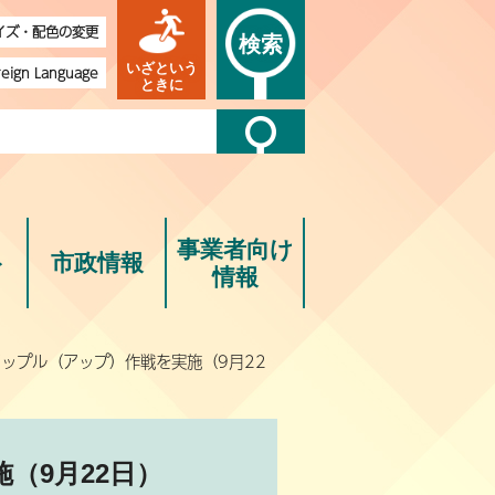
イズ・配色の変更
検索
いざという
reign Language
ときに
事業者向け
ト
市政情報
情報
アップル（アップ）作戦を実施（9月22
（9月22日）