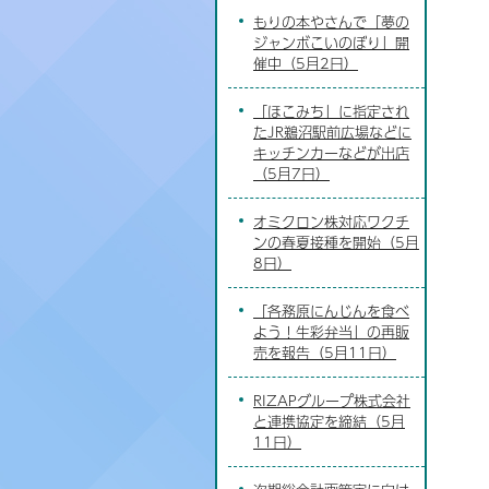
もりの本やさんで「夢の
ジャンボこいのぼり」開
催中（5月2日）
「ほこみち」に指定され
たJR鵜沼駅前広場などに
キッチンカーなどが出店
（5月7日）
オミクロン株対応ワクチ
ンの春夏接種を開始（5月
8日）
「各務原にんじんを食べ
よう！生彩弁当」の再販
売を報告（5月11日）
RIZAPグループ株式会社
と連携協定を締結（5月
11日）