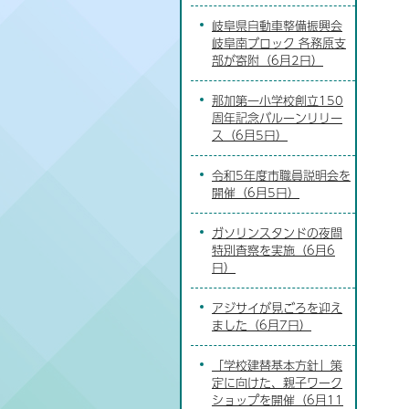
岐阜県自動車整備振興会
岐阜南ブロック 各務原支
部が寄附（6月2日）
那加第一小学校創立150
周年記念バルーンリリー
ス（6月5日）
令和5年度市職員説明会を
開催（6月5日）
ガソリンスタンドの夜間
特別査察を実施（6月6
日）
アジサイが見ごろを迎え
ました（6月7日）
「学校建替基本方針」策
定に向けた、親子ワーク
ショップを開催（6月11