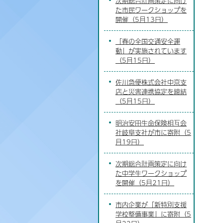
次期総合計画策定に向け
た市民ワークショップを
開催（5月13日）
「春の全国交通安全運
動」が実施されています
（5月15日）
佐川急便株式会社中京支
店と災害連携協定を締結
（5月15日）
明治安田生命保険相互会
社岐阜支社が市に寄附（5
月19日）
次期総合計画策定に向け
た中学生ワークショップ
を開催（5月21日）
市内企業が「新特別支援
学校整備事業」に寄附（5