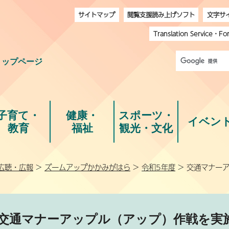
サイトマップ
閲覧支援読み上げソフト
文字サ
Translation Service
・
Fo
トップページ
子育て・
健康・
スポーツ・
イベン
教育
福祉
観光・文化
広聴・広報
>
ズームアップかかみがはら
>
令和5年度
> 交通マナー
交通マナーアップル（アップ）作戦を実施