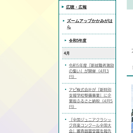
広聴・広報
ズームアップかかみがは
ら
令和5年度
4月
令和5年度「新就職者激励
の集い」が開催（4月3
日）
アピ株式会社が「新特別
支援学校整備事業」に企
業版ふるさと納税（4月5
日）
「全国ジュニアクラシッ
ク音楽コンクール全国大
会」審査員賞受賞を報告