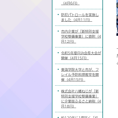
（4月6日）
防犯パトロールを実施し
ました（4月11日）
市内企業が「新特別支援
学校整備事業」に寄附（4
月12日）
令和5年度自治会長大会が
開催（4月15日）
東海学院大学と市が、フ
レイル予防料理教室を開
催（4月15日）
株式会社八幡ねじが「新
特別支援学校整備事業」
に企業版ふるさと納税（4
月18日）
約120年に1度咲く「タ