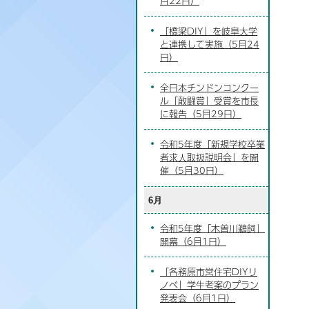
月22日）
「橋梁DIY」を岐阜大学
と連携して実施（5月24
日）
全日本チンドンコンクー
ル「敢闘賞」受賞を市長
に報告（5月29日）
令和5年度「新規学校卒業
者求人取扱説明会」を開
催（5月30日）
6月
令和5年度「木曽川鵜飼」
開幕（6月1日）
「各務原市営住宅DIYリ
ノベ」学生考案のプラン
発表会（6月1日）