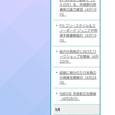
ケの花」を、各務野自然
遺産の森で確認（4月19
日）
FIS フリースタイル＆ス
ノーボード ジュニア世界
選手権優勝報告（4月19
日）
総合計画策定に向けたワ
ークショップを開催（4月
22日）
絵絹に描かれた日本画の
企画展を開催中（4月24
日）
令和5年 市表彰式を開催
（4月26日）
5月